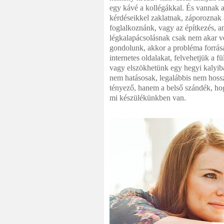
egy kávé a kollégákkal. És vannak 
kérdéseikkel zaklatnak, záporoznak
foglalkoznánk, vagy az építkezés, am
légkalapácsolásnak csak nem akar vé
gondolunk, akkor a probléma forrásá
internetes oldalakat, felvehetjük a 
vagy elszökhetünk egy hegyi kalyib
nem hatásosak, legalábbis nem hossz
tényező, hanem a belső szándék, hog
mi készülékünkben van.