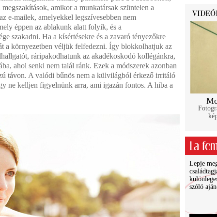
a megszakítások, amikor a munkatársak szüntelen a
 az e-mailek, amelyekkel legszívesebben nem
ely éppen az ablakunk alatt folyik, és a
ge szakadni. Ha a kísértésekre és a zavaró tényezőkre
t a környezetben véljük felfedezni. Így blokkolhatjuk az
fülhallgatót, ráripakodhatunk az akadékoskodó kollégánkra,
ába, ahol senki nem talál ránk. Ezek a módszerek azonban
ú távon. A valódi bűnös nem a külvilágból érkező irritáló
y ne kelljen figyelnünk arra, ami igazán fontos. A hiba a
Mo
Fotogr
ké
Lepje meg 
családtagj
különlege
szóló ajá