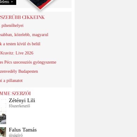
k pihenőhelyei
sabban, közelebb, magyarul
 a testen kívül és belül
Kravitz: Live 2026
es Pécs szecessziós gyöngyszeme
szenvedély Budapesten
i a pillanatot
Zétényi Lili
főszerkesztő
Falus Tamás
újságíró