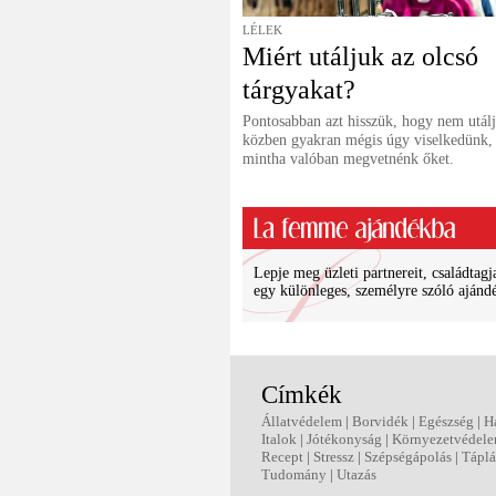
LÉLEK
Miért utáljuk az olcsó
tárgyakat?
Pontosabban azt hisszük, hogy nem utál
közben gyakran mégis úgy viselkedünk,
mintha valóban megvetnénk őket.
Lepje meg üzleti partnereit, családtagj
egy különleges, személyre szóló ajánd
Címkék
Állatvédelem
|
Borvidék
|
Egészség
|
H
Italok
|
Jótékonyság
|
Környezetvédel
Recept
|
Stressz
|
Szépségápolás
|
Táplá
Tudomány
|
Utazás