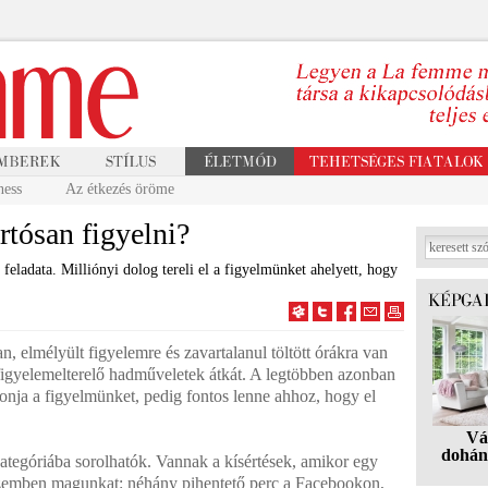
ness
Az étkezés öröme
rtósan figyelni?
feladata. Milliónyi dolog tereli el a figyelmünket ahelyett, hogy
, elmélyült figyelemre és zavartalanul töltött órákra van
figyelemelterelő hadműveletek átkát. A legtöbben azonban
lvonja a figyelmünket, pedig fontos lenne ahhoz, hogy el
Vá
dohán
kategóriába sorolhatók. Vannak a kísértések, amikor egy
 szemben magunkat: néhány pihentető perc a Facebookon,