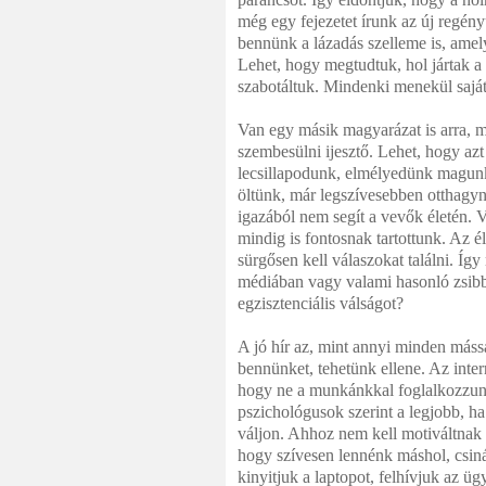
még egy fejezetet írunk az új regén
bennünk a lázadás szelleme is, amely
Lehet, hogy megtudtuk, hol jártak a b
szabotáltuk. Mindenki menekül saját
Van egy másik magyarázat is arra, mi
szembesülni ijesztő. Lehet, hogy az
lecsillapodunk, elmélyedünk magunk
öltünk, már legszívesebben otthagy
igazából nem segít a vevők életén. V
mindig is fontosnak tartottunk. Az é
sürgősen kell válaszokat találni. Í
médiában vagy valami hasonló zsibb
egzisztenciális válságot?
A jó hír az, mint annyi minden máss
bennünket, tehetünk ellene. Az inter
hogy ne a munkánkkal foglalkozzunk
pszichológusok szerint a legjobb, 
váljon. Ahhoz nem kell motiváltnak
hogy szívesen lennénk máshol, csi
kinyitjuk a laptopot, felhívjuk az 