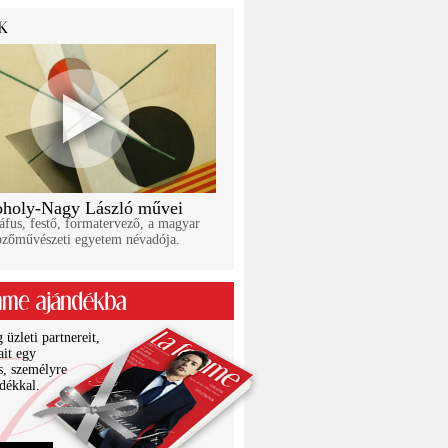
holy-Nagy László művei
áfus, festő, formatervező, a magyar
pzőművészeti egyetem névadója.
üzleti partnereit,
ait egy
s, személyre
ndékkal.