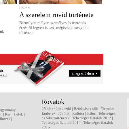
LÉLEK
A szerelem rövid története
Bármilyen mélyen személyes és ösztönös
érzésről legyen is szó, mégiscsak megvan a
juk –
története.
ait
ékkal.
Rovatok
25 bátor újrakezdő
|
Befolyásos nők
|
Életmód
|
agyomány
|
Emberek
|
Jövőnk
|
Kultúra
|
Stílus
|
Tehetségek
em
|
Kert
|
Lélek
|
és Sikertörténetek
|
Tehetséges fiatalok 2012
|
lkozás
|
Tehetséges fiatalok 2014
|
Tehetséges fiatalok
2016