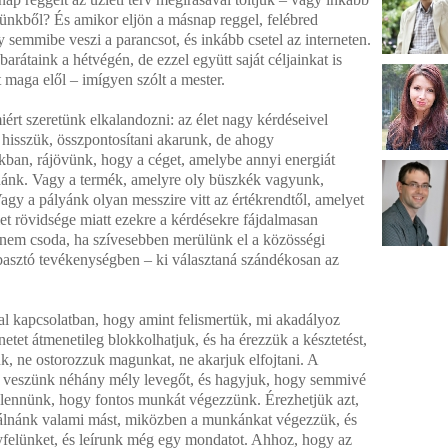
yünkből? És amikor eljön a másnap reggel, felébred
 semmibe veszi a parancsot, és inkább csetel az interneten.
arátaink a hétvégén, de ezzel együtt saját céljainkat is
 maga elől – imígyen szólt a mester.
ért szeretünk elkalandozni: az élet nagy kérdéseivel
t hisszük, összpontosítani akarunk, de ahogy
ban, rájövünk, hogy a céget, amelybe annyi energiát
nánk. Vagy a termék, amelyre oly büszkék vagyunk,
agy a pályánk olyan messzire vitt az értékrendtől, amelyet
let rövidsége miatt ezekre a kérdésekre fájdalmasan
gy nem csoda, ha szívesebben merülünk el a közösségi
asztó tevékenységben – ki választaná szándékosan az
al kapcsolatban, hogy amint felismertük, mi akadályoz
netet átmenetileg blokkolhatjuk, és ha érezzük a késztetést,
, ne ostorozzuk magunkat, ne akarjuk elfojtani. A
ha veszünk néhány mély levegőt, és hagyjuk, hogy semmivé
 lennünk, hogy fontos munkát végezzünk. Érezhetjük azt,
nálnánk valami mást, miközben a munkánkat végezzük, és
ügyfelünket, és leírunk még egy mondatot. Ahhoz, hogy az