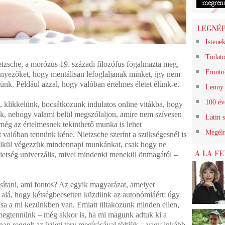
Istene
Tudato
tzsche, a morózus 19. századi filozófus fogalmazta meg,
Frontok
tényezőket, hogy mentálisan lefoglaljanak minket, így nem
nk. Például azzal, hogy valóban értelmes életet élünk-e.
Lenny 
100 év
, klikkelünk, bocsátkozunk indulatos online vitákba, hogy
nk, nehogy valami belül megszólaljon, amire nem szívesen
Latin 
még az értelmesnek tekinthető munka is lehet
Megéln
t valóban tennünk kéne. Nietzsche szerint a szükségesnél is
lkül végezzük mindennapi munkánkat, csak hogy ne
sietség univerzális, mivel mindenki menekül önmagától –
sítani, ami fontos? Az egyik magyarázat, amelyet
 alá, hogy kétségbeesetten küzdünk az autonómiáért: úgy
tása a mi kezünkben van. Emiatt tiltakozunk minden ellen,
megtennünk – még akkor is, ha mi magunk adtuk ki a
nap reggelt az üzleti terv megírásával töltjük – vagy inkább