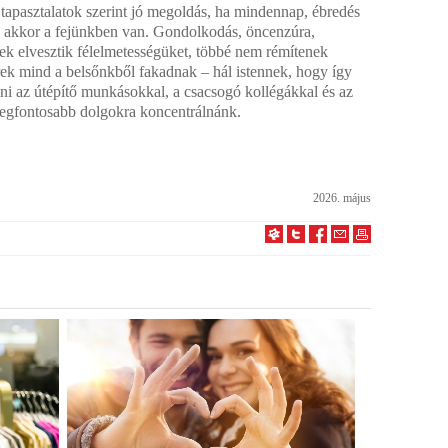
tapasztalatok szerint jó megoldás, ha mindennap, ébredés
en akkor a fejünkben van. Gondolkodás, öncenzúra,
ek elvesztik félelmetességüket, többé nem rémítenek
ek mind a belsőnkből fakadnak – hál istennek, hogy így
i az útépítő munkásokkal, a csacsogó kollégákkal és az
 legfontosabb dolgokra koncentrálnánk.
2026. május