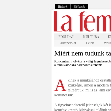
Hírlevél
Előfizetés
Párkapcsolat
Lélek
Well
Miért nem tudunk ta
Koncentrálni olykor a világ legnehezebb 
a tennivalónkra összpontosítanánk.
A
kinek a munkájához osztatlan
szüksége, ismeri a modern 
félreértjük, mi is az, ami e
kerülhessük.
A figyelmet elterelő jelenségek két 
kemény kreatív kihívással találjuk