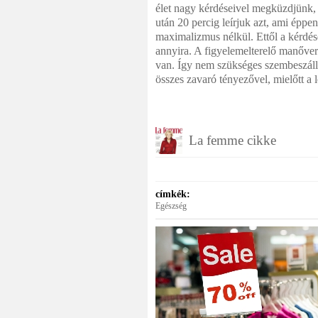
élet nagy kérdéseivel megküzdjünk, 
után 20 percig leírjuk azt, ami épp
maximalizmus nélkül. Ettől a kérdés
annyira. A figyelemelterelő manőver
van. Így nem szükséges szembeszálln
összes zavaró tényezővel, mielőtt a
La femme cikke
címkék:
Egészség