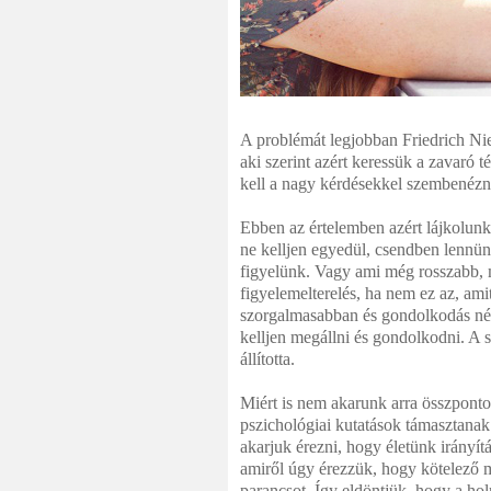
A problémát legjobban Friedrich Nie
aki szerint azért keressük a zavaró 
kell a nagy kérdésekkel szembenéznü
Ebben az értelemben azért lájkolunk
ne kelljen egyedül, csendben lennü
figyelünk. Vagy ami még rosszabb, 
figyelemelterelés, ha nem ez az, ami
szorgalmasabban és gondolkodás né
kelljen megállni és gondolkodni. A 
állította.
Miért is nem akarunk arra összponto
pszichológiai kutatások támasztanak
akarjuk érezni, hogy életünk irányí
amiről úgy érezzük, hogy kötelező 
parancsot. Így eldöntjük, hogy a hol