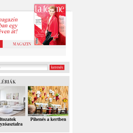
ltozatok
Pihenés a kertben
yzóasztalra