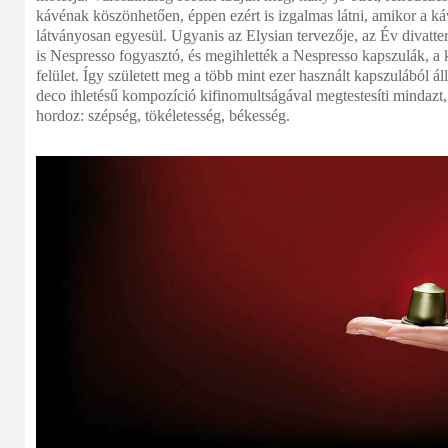
kávénak köszönhetően, éppen ezért is izgalmas látni, amikor a káv
látványosan egyesül. Ugyanis az Elysian tervezője, az Év divatte
is Nespresso fogyasztó, és megihlették a Nespresso kapszulák, a 
felület. Így született meg a több mint ezer használt kapszulából áll
deco ihletésű kompozíció kifinomultságával megtestesíti mindazt, 
hordoz: szépség, tökéletesség, békesség.