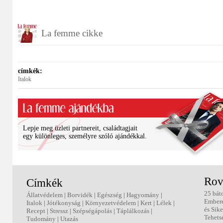
La femme cikke
címkék:
Italok
Lepje meg üzleti partnereit, családtagjait
egy különleges, személyre szóló ajándékkal.
Rov
Címkék
25 bát
Állatvédelem
|
Borvidék
|
Egészség
|
Hagyomány
|
Ember
Italok
|
Jótékonyság
|
Környezetvédelem
|
Kert
|
Lélek
|
és Sike
Recept
|
Stressz
|
Szépségápolás
|
Táplálkozás
|
Tehets
Tudomány
|
Utazás