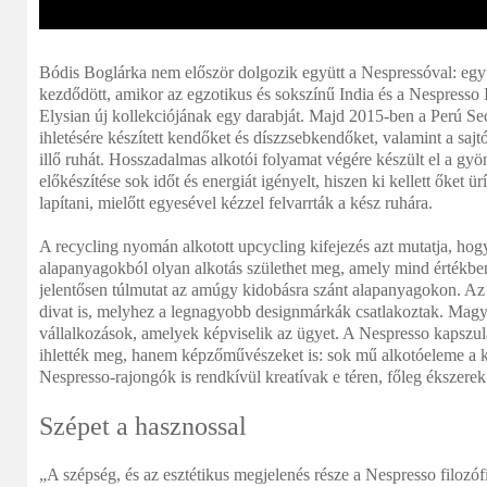
Bódis Boglárka nem először dolgozik együtt a Nespressóval: e
kezdődött, amikor az egzotikus és sokszínű India és a Nespresso I
Elysian új kollekciójának egy darabját. Majd 2015-ben a Perú S
ihletésére készített kendőket és díszzsebkendőket, valamint a sajt
illő ruhát. Hosszadalmas alkotói folyamat végére készült el a gy
előkészítése sok időt és energiát igényelt, hiszen ki kellett őket ür
lapítani, mielőtt egyesével kézzel felvarrták a kész ruhára.
A recycling nyomán alkotott upcycling kifejezés azt mutatja, hogy
alapanyagokból olyan alkotás születhet meg, amely mind értékbe
jelentősen túlmutat az amúgy kidobásra szánt alapanyagokon. Az
divat is, melyhez a legnagyobb designmárkák csatlakoztak. Mag
vállalkozások, amelyek képviselik az ügyet. A Nespresso kapsz
ihlették meg, hanem képzőművészeket is: sok mű alkotóeleme a k
Nespresso-rajongók is rendkívül kreatívak e téren, főleg ékszere
Szépet a hasznossal
„A szépség, és az esztétikus megjelenés része a Nespresso filozó