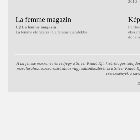
2016
La femme magazin
Kép
Új! La femme magazin
Fürdős
La femme előfizetés
|
La femme ajándékba
ékszer
dohány
A La femme márkanév és védjegy a Silver Kiadó Kft. kizárólagos tulajdo
másolásához, sokszorosításához vagy másodközléséhez a Silver Kiadó Kft.
cselekmények a szer
I