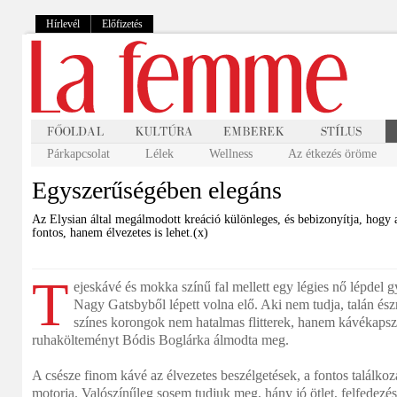
Hírlevél
Előfizetés
Párkapcsolat
Lélek
Wellness
Az étkezés öröme
Egyszerűségében elegáns
Az Elysian által megálmodott kreáció különleges, és bebizonyítja, hogy 
fontos, hanem élvezetes is lehet.(x)
T
ejeskávé és mokka színű fal mellett egy légies nő lépdel
Nagy Gatsbyből lépett volna elő. Aki nem tudja, talán ész
színes korongok nem hatalmas flitterek, hanem kávékapsz
ruhakölteményt Bódis Boglárka álmodta meg.
A csésze finom kávé az élvezetes beszélgetések, a fontos találkozá
motorja. Valószínűleg sosem tudjuk meg, hány jó ötlet, felfedezés,