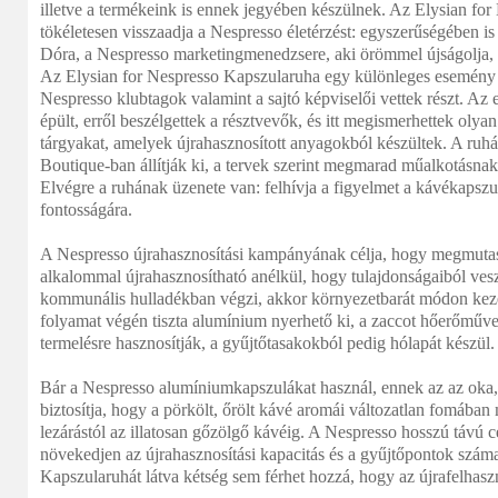
illetve a termékeink is ennek jegyében készülnek. Az Elysian fo
tökéletesen visszaadja a Nespresso életérzést: egyszerűségében is
Dóra, a Nespresso marketingmenedzsere, aki örömmel újságolja, mi
Az Elysian for Nespresso Kapszularuha egy különleges esemény f
Nespresso klubtagok valamint a sajtó képviselői vettek részt. Az 
épült, erről beszélgettek a résztvevők, és itt megismerhettek olyan
tárgyakat, amelyek újrahasznosított anyagokból készültek. A ruhá
Boutique-ban állítják ki, a tervek szerint megmarad műalkotásnak
Elvégre a ruhának üzenete van: felhívja a figyelmet a kávékapszu
fontosságára.
A Nespresso újrahasznosítási kampányának célja, hogy megmutas
alkalommal újrahasznosítható anélkül, hogy tulajdonságaiból vesz
kommunális hulladékban végzi, akkor környezetbarát módon kezel
folyamat végén tiszta alumínium nyerhető ki, a zaccot hőerőműv
termelésre hasznosítják, a gyűjtőtasakokból pedig hólapát készül.
Bár a Nespresso alumíniumkapszulákat használ, ennek az az oka
biztosítja, hogy a pörkölt, őrölt kávé aromái változatlan fomába
lezárástól az illatosan gőzölgő kávéig. A Nespresso hosszú távú cé
növekedjen az újrahasznosítási kapacitás és a gyűjtőpontok szám
Kapszularuhát látva kétség sem férhet hozzá, hogy az újrafelhasz