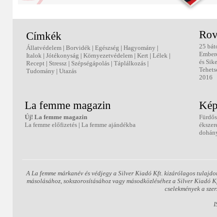
Rov
Címkék
25 bát
Állatvédelem
|
Borvidék
|
Egészség
|
Hagyomány
|
Ember
Italok
|
Jótékonyság
|
Környezetvédelem
|
Kert
|
Lélek
|
és Sik
Recept
|
Stressz
|
Szépségápolás
|
Táplálkozás
|
Tehets
Tudomány
|
Utazás
2016
La femme magazin
Kép
Új! La femme magazin
Fürdős
La femme előfizetés
|
La femme ajándékba
ékszer
dohány
A La femme márkanév és védjegy a Silver Kiadó Kft. kizárólagos tulajdo
másolásához, sokszorosításához vagy másodközléséhez a Silver Kiadó Kft.
cselekmények a szer
I