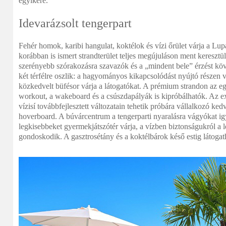
egyikére.
Idevarázsolt tengerpart
Fehér homok, karibi hangulat, koktélok és vízi őrület várja a Lup
korábban is ismert strandterület teljes megújuláson ment keresztü
szerényebb szórakozásra szavazók és a „mindent bele” érzést köve
két térfélre oszlik: a hagyományos kikapcsolódást nyújtó részen ví
közkedvelt büfésor várja a látogatókat. A prémium strandon az eg
workout, a wakeboard és a csúszdapályák is kipróbálhatók. Az ex
vízisí továbbfejlesztett változatain tehetik próbára vállalkozó ke
hoverboard. A búvárcentrum a tengerparti nyaralásra vágyókat ig
legkisebbeket gyermekjátszótér várja, a vízben biztonságukról a lek
gondoskodik. A gasztrosétány és a koktélbárok késő estig látogat