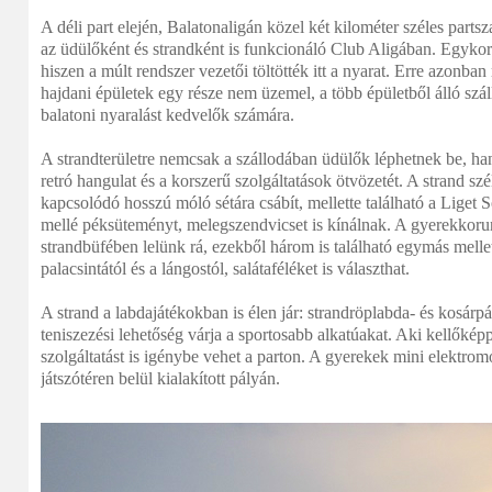
A déli part elején, Balatonaligán közel két kilométer széles parts
az üdülőként és strandként is funkcionáló Club Aligában. Egykor
hiszen a múlt rendszer vezetői töltötték itt a nyarat. Erre azonb
hajdani épületek egy része nem üzemel, a több épületből álló szá
balatoni nyaralást kedvelők számára.
A strandterületre nemcsak a szállodában üdülők léphetnek be, ha
retró hangulat és a korszerű szolgáltatások ötvözetét. A strand sz
kapcsolódó hosszú móló sétára csábít, mellette található a Liget Sö
mellé péksüteményt, melegszendvicset is kínálnak. A gyerekkorun
strandbüfében lelünk rá, ezekből három is található egymás mellett
palacsintától és a lángostól, salátaféléket is választhat.
A strand a labdajátékokban is élen jár: strandröplabda- és kosárpá
teniszezési lehetőség várja a sportosabb alkatúakat. Aki kellőkép
szolgáltatást is igénybe vehet a parton. A gyerekek mini elektro
játszótéren belül kialakított pályán.