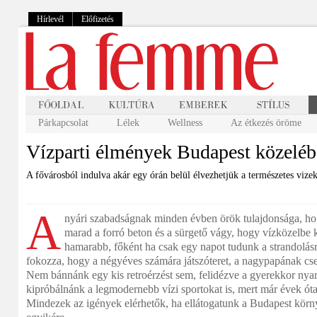
Hírlevél
Előfizetés
Párkapcsolat
Lélek
Wellness
Az étkezés öröme
Vízparti élmények Budapest közelé
A fővárosból indulva akár egy órán belül élvezhetjük a természetes vizek
A
nyári szabadságnak minden évben örök tulajdonsága, hogy
marad a forró beton és a sürgető vágy, hogy vízközelbe 
hamarabb, főként ha csak egy napot tudunk a strandolásr
fokozza, hogy a négyéves számára játszóteret, a nagypapának cs
Nem bánnánk egy kis retroérzést sem, felidézve a gyerekkor nyar
kipróbálnánk a legmodernebb vízi sportokat is, mert már évek óta
Mindezek az igények elérhetők, ha ellátogatunk a Budapest körny