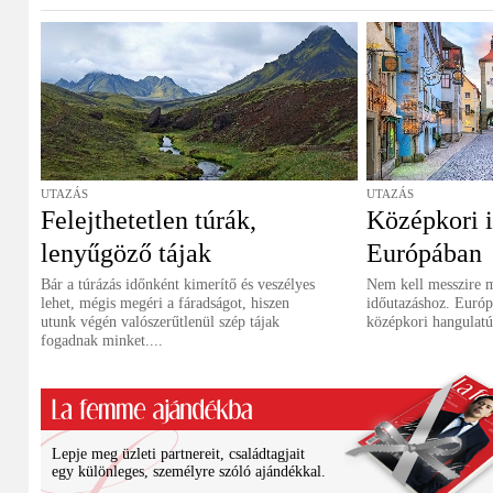
UTAZÁS
UTAZÁS
Felejthetetlen túrák,
Középkori 
lenyűgöző tájak
Európában
Bár a túrázás időnként kimerítő és veszélyes
Nem kell messzire 
lehet, mégis megéri a fáradságot, hiszen
időutazáshoz. Euró
utunk végén valószerűtlenül szép tájak
középkori hangulatú
fogadnak minket....
Lepje meg üzleti partnereit, családtagjait
egy különleges, személyre szóló ajándékkal.