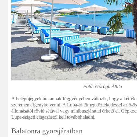
Fotó:
Görögh Attila
A belépőjegyek ára annak függvényében változik, hogy a kétféle 
szeretnénk igénybe venni. A Lupa-tó tömegközlekedéssel az 5-
állomásától rövid sétával vagy minibuszjárattal érhető el. Gépko
Lupa-szigeti elágazástól kell továbbhaladni.
Balatonra gyorsjáratban