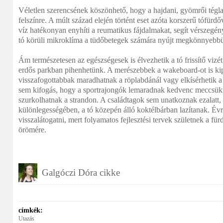
Véletlen szerencsének köszönhető, hogy a hajdani, gyömrői tégla
felszínre. A múlt század elején történt eset azóta korszerű tófürdőv
víz hatékonyan enyhíti a reumatikus fájdalmakat, segít vérszegén
tó körüli mikroklíma a tüdőbetegek számára nyújt megkönnyebbü
Ám természetesen az egészségesek is élvezhetik a tó frissítő vizét
erdős parkban pihenhetünk. A merészebbek a wakeboard-ot is kip
visszafogottabbak maradhatnak a röplabdánál vagy elkísérhetik a 
sem kifogás, hogy a sportrajongók lemaradnak kedvenc meccsükről
szurkolhatnak a strandon. A családtagok sem unatkoznak ezalatt, 
különlegességében, a tó közepén álló koktélbárban lazítanak. Év
visszalátogatni, mert folyamatos fejlesztési tervek születnek a fü
örömére.
Galgóczi Dóra cikke
címkék:
Utazás