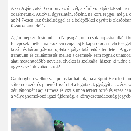
Akár Agárd, akár Gárdony az úti cél, a sűrű vonatjáratokkal már
odaérhetünk. Autóval úgyszintén, főként, ha kora reggel, még a 
az M 7-esen. Az útiköltséggel és a belépőkkel együtt is olcsóbb
fővárosi strandolást.
Agárd népszerű strandja, a Napsugár, nem csak pop-strandként kö
fellépések mellett napközben rengeteg kikapcsolódási lehetőséget 
kosár, és három jókora röplabda pálya található a területen. A g
trambulin és csillámfestés mellett a csemeték sem fognak unatkozn
alatt megengedőbb nevelési elveket is szolgálja, hiszen ki tudna e
ugye veszünk vattacukrot?
Gárdonyban wellness-napot is tarthatunk, ha a Sport Beach stran
sóhomokozó- és pihenő frissíti fel a légutakat, gyógyítja az érzé
délutánonként aquafitness és vízi zumba teremt forró és vizes han
a vályoghomokozó igazi újdonság, a környezettudatosság jegyéb