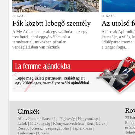
UTAZÁS
UTAZÁS
Fák között lebegő szentély
Az utolsó 
A My Arbor nem csak egy szálloda – ez egy
Akárcsak Aphrodité
tree hotel, ahol eggyé válhatunk a
istennője, a világ 
természettel, miközben páratlan
üdülőparadicsoma is
vendéglátásban van részünk.
a tenger fogja...
Lepje meg üzleti partnereit, családtagjait
egy különleges, személyre szóló ajándékkal.
Ro
Címkék
25 bá
Állatvédelem
|
Borvidék
|
Egészség
|
Hagyomány
|
Embe
Italok
|
Jótékonyság
|
Környezetvédelem
|
Kert
|
Lélek
|
és Sik
Recept
|
Stressz
|
Szépségápolás
|
Táplálkozás
|
Tehet
Tudomány
|
Utazás