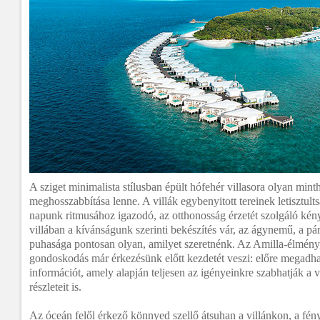
A sziget minimalista stílusban épült hófehér villasora olyan min
meghosszabbítása lenne. A villák egybenyitott tereinek letisztul
napunk ritmusához igazodó, az otthonosság érzetét szolgáló kén
villában a kívánságunk szerinti bekészítés vár, az ágynemű, a pár
puhasága pontosan olyan, amilyet szeretnénk. Az Amilla-élmény,
gondoskodás már érkezésünk előtt kezdetét veszi: előre megadh
információt, amely alapján teljesen az igényeinkre szabhatják a 
részleteit is.
Az óceán felől érkező könnyed szellő átsuhan a villánkon, a fén