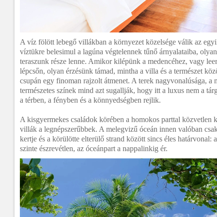
A víz fölött lebegő villákban a környezet közelsége válik az e
víztükre belesimul a lagúna végtelennek tűnő árnyalataiba, olyan
teraszunk része lenne. Amikor kilépünk a medencéhez, vagy lee
lépcsőn, olyan érzésünk támad, mintha a villa és a természet köz
csupán egy finoman rajzolt átmenet. A terek nagyvonalúsága, a m
természetes színek mind azt sugallják, hogy itt a luxus nem a 
a térben, a fényben és a könnyedségben rejlik.
A kisgyermekes családok körében a homokos parttal közvetlen k
villák a legnépszerűbbek. A melegvizű óceán innen valóban csak 
kertje és a körülötte elterülő strand között sincs éles határvonal:
szinte észrevétlen, az óceánpart a nappalinkig ér.