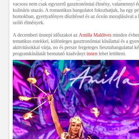
vacsora nem csak egyszerű gasztronómiai élmény, valamennyi é
kulináris utazás. A romantikus hangulatot fokozhatjuk, ha egy pr
homokban, gyertyafényes díszítéssel és az óceán morajlásával a h
szóló élmények.
A decemberi ünnepi időszakot az
Amilla Maldives
minden évben
tematikus estekkel, különleges gasztronómiai kínálattal és a gye
aktivitásokkal várja, no és persze fergeteges fiesztahangulattal 
programkínálatát bemutató kiadványt
innen
lehet letölteni.