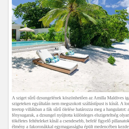
A sziget sűrű dzsungelének köszönhetően az Amilla Maldives ig
szigeteken egyáltalán nem megszokott szállástípust is kínál. A l
treetop villákban a fák sűrű ölelése határozza meg a hangulatot:
fénysugarak, a dzsungel nyújtotta különleges elszigeteltség olya
tökéletes feltételeket kínál a csendesebb, befelé figyelő pillanat
élmény a fakoronákkal egymagasságba épült medencében kezdeni