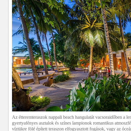
Az étteremteraszok nappali beach hangulatát vacsoraidőben a le
gyertyafényes asztalok és színes lampionok romantikus atmoszfér
víztükre fölé épített teraszon elfogyasztott fogások, vagy az óce