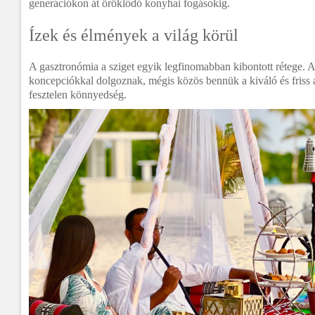
generációkon át öröklődő konyhai fogásokig.
Ízek és élmények a világ körül
A gasztronómia a sziget egyik legfinomabban kibontott rétege. A 
koncepciókkal dolgoznak, mégis közös bennük a kiváló és friss 
fesztelen könnyedség.