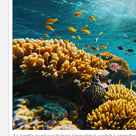
Az Amillát övező korallzátony látnivalóinak sorából is kiemelke