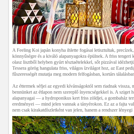
A Feeling Koi japán konyha ihlette fogásai letisztultak, precízek,
könnyűségre és a kiváló alapanyagokra épülnek. A friss tengeri kí
olasz lisztből helyben gyúrt tésztaételekkel, sőt pizzával idézhet
Tessera görög hangulata friss, világos ízvilágot hoz, az East ped
fűszerességét mutatja meg modern felfogásban, kortárs tálalásba
Az éttermek séfjei az egyedi kívánságoktól sem riadnak vissza
bennünket az étlapon nem szereplő ínyencségekkel is. A sziget h
alapanyagai — a hydroponikus kert friss zöldjei, a gombaház te
eredményei — mind jelen vannak a tányérokon. Ez az a fajta val
nem csak kirakatdíszletként van jelen, hanem a rendszer lényegi 