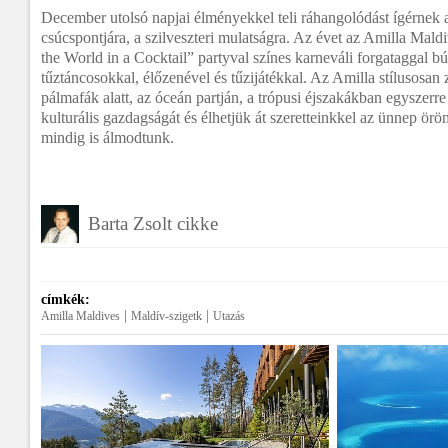
December utolsó napjai élményekkel teli ráhangolódást ígérnek
csúcspontjára, a szilveszteri mulatságra. Az évet az Amilla Mal
the World in a Cocktail” partyval színes karneváli forgataggal bú
tűztáncosokkal, élőzenével és tűzijátékkal. Az Amilla stílusosan z
pálmafák alatt, az óceán partján, a trópusi éjszakákban egyszerre
kulturális gazdagságát és élhetjük át szeretteinkkel az ünnep ör
mindig is álmodtunk.
Barta Zsolt cikke
címkék:
|
|
Amilla Maldives
Maldív-szigetk
Utazás