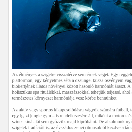
Az élmények a szigetre visszatérve sem érnek véget. Egy reggeli
platformon, egy kényelmes séta a dzsungel kusza ösvényein vagy
biokertjének illatos növényei között hasonló harmóniát áraszt. A 
holisztikus spa rituálékkal, masszázsokkal tehetjük teljessé, ahol
természetes környezet harmóniája vesz körbe bennünket.
Az aktív vagy sportos kikapcsolódásra vágyók számára futball, 
egy igazi jungle gym – is rendelkezésére áll, miként a motoros é
színes kínálatát sem győzzük majd kipróbálni. De alkalmunk nyí
szigetek tradícióit is, az évszádos zenei ritmusoktól kezdve a tán