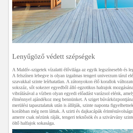
Lenyűgöző védett szépségek
A Maldív-szigetek vízalatti élővilága az egyik legszínesebb és 
A felszínen lebegve is olyan izgalmas tengeri univerzum tárul e
szavakkal szinte leírhatatlan. A zátonyokon élő korallok változat
sokszáz, sőt sokezer egyedből álló egzotikus halrajok mozgásán
vibrálásával a vízben olyan egyedi előadást varázsol elénk, am
élménnyel ajándékoz meg bennünket. A sziget búvárközpontjána
merülési tapasztalatuk után is állítják, szinte naponta figyelhetn
korábban még nem láttak. A szirti és dajkacápák érintéstávolságr
amerre csak nézünk ráják, tengeri teknősök és a szivárvány szin
öltő halfajok sokasága.