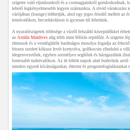
szigetre való eljutásunkról és a csomagjainkról gondoskodnak, h
lehető legkényelmesebb legyen számunkra. A rövid várakozási i
várójában (lounge) tölthetjük, ahol egy jeges frissítő mellett az é
tennivalókon, becsekkoláson is gyorsan túl lehetünk.
A nyaralószigetek többsége a vízről felszálló kisrepülőkkel érhet
az
Amilla Maldives
alig több mint félórás repülőút. A szigetre 
ritmusok és a vendéglátók barátságos mosolya fogadja az érkezőt.
frissen szedett kókusz levét kortyolva, golfkocsin elindulni a vil
idegenvezetőnk, egyben személyes segítőnk és házigazdánk (but
fontosabb tudnivalókon. Az itt töltött napok alatt butlerünk arró
minden egyedi kívánságunkat, éttermi és programfoglalásunkat