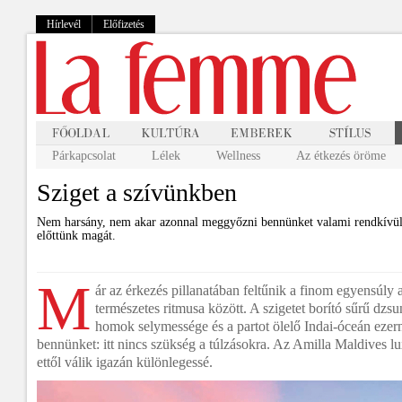
Hírlevél
Előfizetés
Párkapcsolat
Lélek
Wellness
Az étkezés öröme
Sziget a szívünkben
Nem harsány, nem akar azonnal meggyőzni bennünket valami rendkívülirő
előttünk magát.
M
ár az érkezés pillanatában feltűnik a finom egyensúly 
természetes ritmusa között. A szigetet borító sűrű dzsu
homok selymessége és a partot ölelő Indai-óceán eze
bennünket: itt nincs szükség a túlzásokra. Az Amilla Maldives l
ettől válik igazán különlegessé.