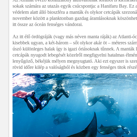
sokak számára az utazás egyik csúcspontja: a Hanifaru Bay. 
védelem alatt álló bioszféra a manták és olykor cetcápák szezonál
november között a planktonban gazdag áramlásoknak köszönhe
itt össze az óceán fenséges vándorai.
Az itt élő ördögráják (vagy más néven manta ráják) az Atlanti-ó
kisebbek ugyan, a két-három – sőt olykor akár öt – méteres szá
úszó különleges halak így is igazi óriásoknak tűnnek. A manták la
cetcápák nyugodt lebegését közelről megfigyelni hatalmas élmén
lenyűgöző, békéjük mélyen megnyugtató. Aki ezt egyszer is sze
rövid időre kilép a valóságból és közben egy fenséges titok részé