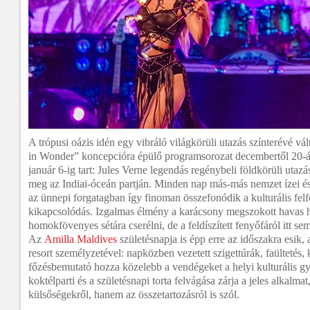
A trópusi oázis idén egy vibráló világkörüli utazás színterévé v
in Wonder” koncepcióra épülő programsorozat decembertől 20-á
január 6-ig tart: Jules Verne legendás regénybeli földkörüli utazá
meg az Indiai-óceán partján. Minden nap más-más nemzet ízei és
az ünnepi forgatagban így finoman összefonódik a kulturális fel
kikapcsolódás. Izgalmas élmény a karácsony megszokott havas h
homokfövenyes sétára cserélni, de a feldíszített fenyőfáról itt s
Az
Amilla Maldives
születésnapja is épp erre az időszakra esik,
resort személyzetével: napközben vezetett sziget­túrák, faültetés,
főzésbemutató hozza közelebb a vendégeket a helyi kulturális 
koktélparti és a születésnapi torta felvágása zárja a jeles alkalm
külsőségekről, hanem az összetartozásról is szól.