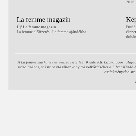
2016
La femme magazin
Kép
Új! La femme magazin
Fürdő
La femme előfizetés
|
La femme ajándékba
éksze
dohán
A La femme márkanév és védjegy a Silver Kiadó Kft. kizárólagos tulajd
másolásához, sokszorosításához vagy másodközléséhez a Silver Kiadó Kft
cselekmények a sze