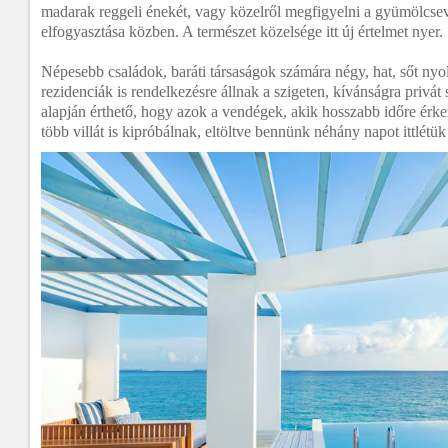
madarak reggeli énekét, vagy közelről megfigyelni a gyümölcse
elfogyasztása közben. A természet közelsége itt új értelmet nyer.
Népesebb családok, baráti társaságok számára négy, hat, sőt nyo
rezidenciák is rendelkezésre állnak a szigeten, kívánságra privát s
alapján érthető, hogy azok a vendégek, akik hosszabb időre érke
több villát is kipróbálnak, eltöltve bennünk néhány napot ittlétük 