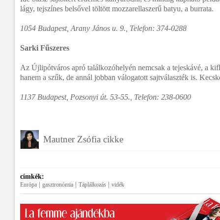
lágy, tejszínes belsővel töltött mozzarellaszerű batyu, a burrata.
1054 Budapest, Arany János u. 9., Telefon: 374-0288
Sarki Fűszeres
Az Újlipótváros apró találkozóhelyén nemcsak a tejeskávé, a kifl
hanem a szűk, de annál jobban válogatott sajtválaszték is. Kecske
1137 Budapest, Pozsonyi út. 53-55., Telefon: 238-0600
Mautner Zsófia cikke
címkék:
|
|
|
Európa
gasztronómia
Táplálkozás
vidék