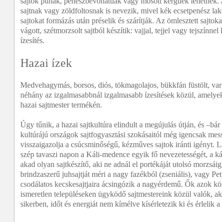
sajtok puhák, penészbevonatúak vagy mosott kérgűek lehetnek. 
sajtnak vagy zöldfoltosnak is nevezik, mivel kék ecsetpenész lak
sajtokat formázás után préselik és szárítják. Az ömlesztett sajtok
vágott, szétmorzsolt sajtból készítik: vajjal, tejjel vagy tejszínne
ízesítés.
Hazai ízek
Medvehagymás, borsos, diós, tökmagolajos, bükkfán füstölt, va
néhány az izgalmasabbnál izgalmasabb ízesítések közül, amelye
hazai sajtmester termékén.
Úgy tűnik, a hazai sajtkultúra elindult a megújulás útján, és –bá
kultúrájú országok sajtfogyasztási szokásaitól még igencsak mess
visszaigazolja a csúcsminőségű, kézműves sajtok iránti igényt.
szép tavaszi napon a Káli-medence egyik fő nevezetességét, a ká
akad olyan sajtkészítő, aki ne adnál el portékáját utolsó morzsái
brindzaszerű juhsajtját méri a nagy fazékból (zseniális), vagy Pe
csodálatos kecskesajtjaira ácsingózik a nagyérdemű. Ők azok köz
ismeretlen településeken ügyködő sajtmestereink közül valók, ak
sikerben, időt és energiát nem kímélve kísérletezik ki és érlelik a