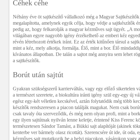
Céhek céhe
Néhány éve öt sajtkészítő vállalkozó még a Magyar Sajtkészítő
megalapította, amelynek egyik célja, hogy védje a sajtkészítők é
pedig az, hogy felkarolják a magyar kézműves sajt ügyét. „A mo
világában egyre nagyobb igény érzékelhető az emberi kéz egyed
révén létrehozott értékek iránt. Ez az érték kitűnően társul a sajtk
mint a kéz, mely alkotja, formálja. Élő, mint a bor. Élő mindadd
kívánatos állapotban. De talán a sajtot még annyira sem lehet rögz
a sajtkészítők.
Borút után sajtút
Gyakran szükségszerű karrierváltás, vagy egy előző sikertelen v
a természet szeretete, a biokultúra iránti igény szül egy-egy új v
egész egy-két véletlen kecskével, aztán folytatódik még több k
készítők rendszeresen a piacon találják magukat. Nem csak borút v
csak tavaly óta szerveződik, és még nem olyan profi, mint a bor
egy ilyen sajtútnak nyilván lenne keletje, érintené Kiss Ferenc k
természetesen Sándor Tamást, a Bükki sajt alapítóját (akinek tö
kenterbe ver bármely olasz ricottát). Szerencsére út ide, út oda, 
kézműves sajt mutatkozik be a helyi piacokon, vásárokon vagy a