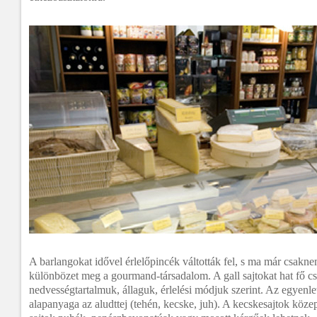
A barlangokat idővel érlelőpincék váltották fel, s ma már csaknem
különbözet meg a gourmand-társadalom. A gall sajtokat hat fő cs
nedvességtartalmuk, állaguk, érlelési módjuk szerint. Az egyenlete
alapanyaga az aludttej (tehén, kecske, juh). A kecskesajtok kö