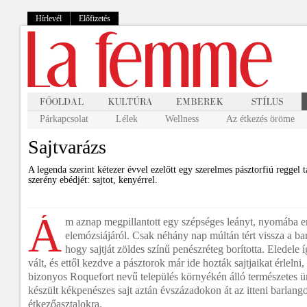
Hírlevél
Előfizetés
Párkapcsolat
Lélek
Wellness
Az étkezés öröme
Sajtvarázs
A legenda szerint kétezer évvel ezelőtt egy szerelmes pásztorfiú reggel 
szerény ebédjét: sajtot, kenyérrel.
Á
m aznap megpillantott egy szépséges leányt, nyomába e
elemózsiájáról. Csak néhány nap múltán tért vissza a ba
hogy sajtját zöldes színű penészréteg borította. Eledele
vált, és ettől kezdve a pásztorok már ide hozták sajtjaikat érlelni,
bizonyos Roquefort nevű település környékén álló természetes 
készült kékpenészes sajt aztán évszázadokon át az itteni barlango
étkezőasztalokra.