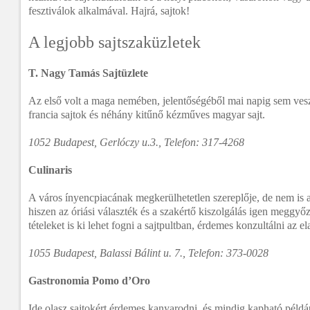
fesztiválok alkalmával. Hajrá, sajtok!
A legjobb sajtszaküzletek
T. Nagy Tamás Sajtüzlete
Az első volt a maga nemében, jelentőségéből mai napig sem veszt
francia sajtok és néhány kitűnő kézműves magyar sajt.
1052 Budapest, Gerlóczy u.3., Telefon: 317-4268
Culinaris
A város ínyencpiacának megkerülhetetlen szereplője, de nem is 
hiszen az óriási választék és a szakértő kiszolgálás igen meggyő
tételeket is ki lehet fogni a sajtpultban, érdemes konzultálni az e
1055 Budapest, Balassi Bálint u. 7., Telefon: 373-0028
Gastronomia Pomo d’Oro
Ide olasz sajtokért érdemes kanyarodni, és mindig kapható példáu