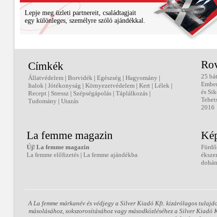
Lepje meg üzleti partnereit, családtagjait
egy különleges, személyre szóló ajándékkal.
Ro
Címkék
25 bá
Állatvédelem
|
Borvidék
|
Egészség
|
Hagyomány
|
Embe
Italok
|
Jótékonyság
|
Környezetvédelem
|
Kert
|
Lélek
|
és Sik
Recept
|
Stressz
|
Szépségápolás
|
Táplálkozás
|
Tehet
Tudomány
|
Utazás
2016
La femme magazin
Kép
Új! La femme magazin
Fürdő
La femme előfizetés
|
La femme ajándékba
éksze
dohán
A La femme márkanév és védjegy a Silver Kiadó Kft. kizárólagos tulajd
másolásához, sokszorosításához vagy másodközléséhez a Silver Kiadó Kft