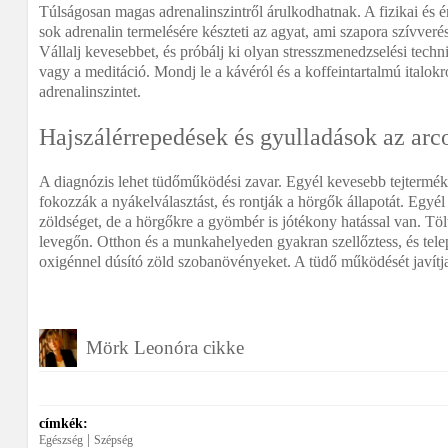
Túlságosan magas adrenalinszintről árulkodhatnak. A fizikai és ér
sok adrenalin termelésére készteti az agyat, ami szapora szívver
Vállalj kevesebbet, és próbálj ki olyan stresszmenedzselési technik
vagy a meditáció. Mondj le a kávéról és a koffeintartalmú italokró
adrenalinszintet.
Hajszálérrepedések és gyulladások az arc
A diagnózis lehet tüdőműködési zavar. Egyél kevesebb tejterméket
fokozzák a nyákelválasztást, és rontják a hörgők állapotát. Egyél 
zöldséget, de a hörgőkre a gyömbér is jótékony hatással van. Töl
levegőn. Otthon és a munkahelyeden gyakran szellőztess, és tele
oxigénnel dúsító zöld szobanövényeket. A tüdő működését javítja
Mörk Leonóra cikke
címkék:
|
Egészség
Szépség