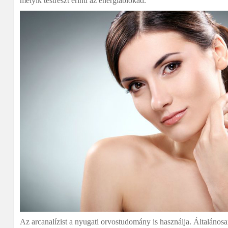
melyik testrészt érinti az energiablokád.
Az arcanalízist a nyugati orvostudomány is használja. Általánosa