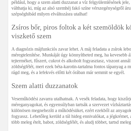
például, hogy a szem alatti duzzanat a víz felgyülemlésének jele
válthatja ki, míg az alsó szemhéj fakó színe vérszegénységről á
szépséghibád milyen elváltozásra utalhat!
Zsíros bőr, piros foltok a két szemöldök k
viszkető szem
A diagnózis májfunkciós zavar lehet. A máj feladata a zsírok lebo
méregtelenítése. Munkáját úgy könnyítheted meg, ha kevesebb áll
tejterméket, fűszert, cukrot és alkoholt fogyasztasz, viszont annál
zöldségfélét, mert ezek béta-karotin-tartalma fontos tápanyag a m
rágd meg, és a lefekvés előtti két órában már semmit se egyél.
Szem alatti duzzanatok
Veseműködési zavarra utalhatnak. A vesék feladata, hogy kiszűrj
méreganyagokat, és egyensúlyban tartsák a szervezet vízháztartás
különösen megnehezíti a működésüket, ezért ezekből az anyago
fogyassz. Lehetőleg kerüld a túl hideg ennivalókat, a jégkrémet, 
több meleg ételt, babot, zöldségfélét, és aludj többet, tartsd mele