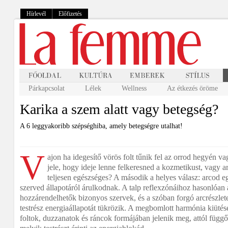
Hírlevél
Előfizetés
Párkapcsolat
Lélek
Wellness
Az étkezés öröme
Karika a szem alatt vagy betegség?
A 6 leggyakoribb szépséghiba, amely betegségre utalhat!
V
ajon ha idegesítő vörös folt tűnik fel az orrod hegyén 
jele, hogy ideje lenne felkeresned a kozmetikust, vagy 
teljesen egészséges? A második a helyes válasz: arcod e
szerved állapotáról árulkodnak. A talp reflexzónáihoz hasonlóan a
hozzárendelhetők bizonyos szervek, és a szóban forgó arcrészlet
testrész energiaállapotát tükrözik. A megbomlott harmónia kiütés
foltok, duzzanatok és ráncok formájában jelenik meg, attól függ