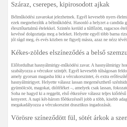
Száraz, cserepes, kipirosodott ajkak
Bélműködési zavarokat jelezhetnek. Egyél kevesebb nyers élelmis
ezek megnehezítik a bélműködést. Hasonló a helyzet a candida g
élesztőtartalmú ételekkel. Szintén kerüld a túlfőzött, ragacsos ét
kevéssé dolgoztatja meg a beleket. Helyette egyél több barna rizst
jól rágd meg, és evés közben ne figyelj másra, azaz ne nézz tévét
Kékes-zöldes elszíneződés a belső szemz
Előfordulhat hasnyálmirigy-működési zavar. A hasnyálmirigy hor
szabályozza a vércukor szintjét. Egyél kevesebb túlságosan feldolg
amely gyorsan magasba löki a vércukorszintet, és extra erőfeszíté
hasnyálmirigyet. Helyette válassz lassan megemészthető szénhidrá
gyümölcsöt, magokat, dióféléket –, amelyek csak lassan, fokozato
Soha ne hagyd ki a reggelit, első étkezésre válassz teljes kiőrlés
kenyeret. A napi két-három főétkezésnél jobb a több, kisebb adagb
megakadályozza a vércukorszint drasztikus ingadozását.
Vörösre színeződött fül, sötét árkok a sze