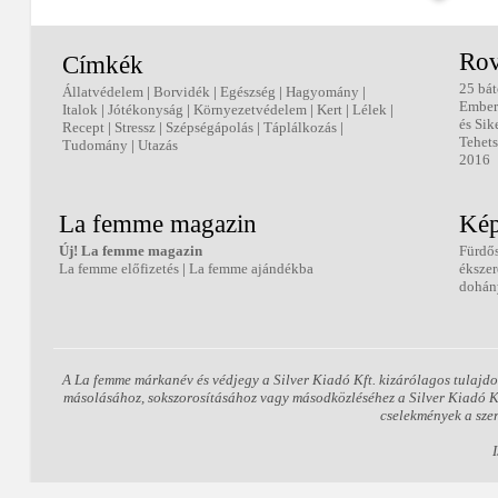
Rov
Címkék
25 bát
Állatvédelem
|
Borvidék
|
Egészség
|
Hagyomány
|
Ember
Italok
|
Jótékonyság
|
Környezetvédelem
|
Kert
|
Lélek
|
és Sik
Recept
|
Stressz
|
Szépségápolás
|
Táplálkozás
|
Tehets
Tudomány
|
Utazás
2016
La femme magazin
Kép
Új! La femme magazin
Fürdő
La femme előfizetés
|
La femme ajándékba
éksze
dohán
A La femme márkanév és védjegy a Silver Kiadó Kft. kizárólagos tulajdo
másolásához, sokszorosításához vagy másodközléséhez a Silver Kiadó Kft.
cselekmények a sze