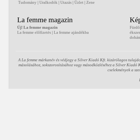
Tudomány
|
Uralkodók
|
Utazás
|
Üzlet
|
Zene
La femme magazin
Kép
Új! La femme magazin
Fürdő
La femme előfizetés
|
La femme ajándékba
éksze
dohán
A La femme márkanév és védjegy a Silver Kiadó Kft. kizárólagos tulajd
másolásához, sokszorosításához vagy másodközléséhez a Silver Kiadó Kft
cselekmények a sze