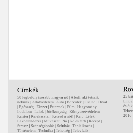
Ro
Címkék
25 bá
50 legbefolyásosabb magyar nő
|
A férfi, aki tetszik
Embe
nekünk
|
Állatvédelem
|
Autó
|
Borvidék
|
Család
|
Divat
és Sik
|
Egészség
|
Ékszer
|
Éttermek
|
Film
|
Hagyomány
|
Tehet
Irodalom
|
Italok
|
Jótékonyság
|
Környezetvédelem
|
2016
Karrier
|
Kerekasztal
|
Keresd a nőt!
|
Kert
|
Lélek
|
Lakberendezés
|
Művészet
|
Nő
|
Nő és férfi
|
Recept
|
Stressz
|
Szépségápolás
|
Színház
|
Táplálkozás
|
Történelem
|
Technika
|
Tehetség
|
Televízió
|