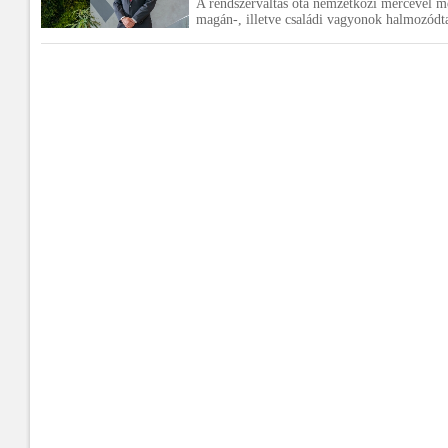
A rendszerváltás óta nemzetközi mércével mé
magán-, illetve családi vagyonok halmozódt