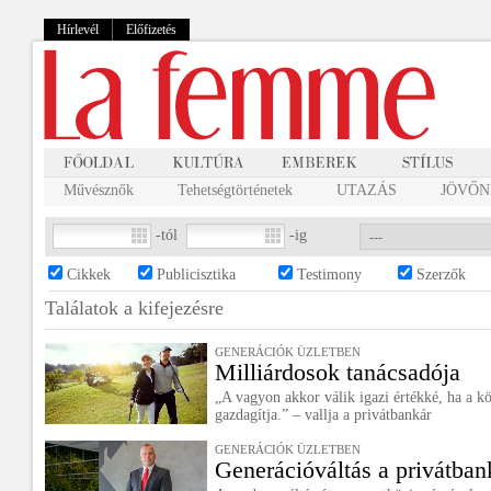
Hírlevél
Előfizetés
Művésznők
Tehetségtörténetek
UTAZÁS
JÖVŐNK
-tól
-ig
Cikkek
Publicisztika
Testimony
Szerzők
Találatok a
kifejezésre
GENERÁCIÓK ÜZLETBEN
Milliárdosok tanácsadója
„A vagyon akkor válik igazi értékké, ha a k
gazdagítja.” – vallja a privátbankár
GENERÁCIÓK ÜZLETBEN
Generációváltás a privátba