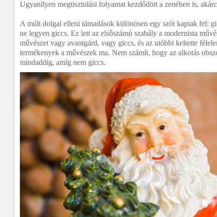
Ugyanilyen megtisztulási folyamat kezdődött a zenében is, akárc
A múlt dolgai elleni támadások különösen egy szót kaptak fel: g
ne legyen giccs. Ez lett az elsőszámú szabály a modernista mű
művészet vagy avantgárd, vagy giccs, és az utóbbi keltette féle
termékenyek a művészek ma. Nem számít, hogy az alkotás obsz
mindaddig, amíg nem giccs.