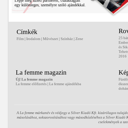
Lepje meg üzleti partnereit, családtagjait
egy különleges, személyre szóló ajándékkal.
Ro
Címkék
25 bá
Film
|
Irodalom
|
Művészet
|
Színház
|
Zene
Embe
és Sik
Tehet
2016
La femme magazin
Kép
Új! La femme magazin
Fürdő
La femme előfizetés
|
La femme ajándékba
éksze
dohán
A La femme márkanév és védjegy a Silver Kiadó Kft. kizárólagos tulajd
másolásához, sokszorosításához vagy másodközléséhez a Silver Kiadó Kft
cselekmények a sze