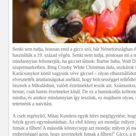
Senki sem tudja, honnan ered a giccs szó, bár Németországban 
használták a 19. század végén. Senki nem tudja, pontosan mi a 
mindannyian felismerjük, ha giccset látunk: Barbie baba, Walt 
szupermarketben, Bing Crosby White Christmas dala, uszkárok 
Karácsonykor körül vagyunk véve giccsel – olyan elhasználódot
elvesztették ártatlanságukat anélkül, hogy bölcsességgel telítődt
hisznek a Mikulásban, valódi érzelmekkel teszik azt. Számunkr
benne, csak hamis érzelmeket kínál. De ez a hamiskodás kellemes
mintha, és amikor mindannyian így teszünk, ez majdnem olyan, 
tettetnénk a naivitást.
A cseh regényíró, Milan Kundera egyik híres megfigyelése, hogy
folyik gyors egymásutánban. Az első könny azt mondja: milyen 
futnak a fűben! A második könnycsepp azt mondja: milyen jó me
emberiséggel azon, hogy gyermekek futnak a fűben!” Giccs, a 