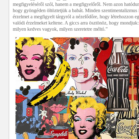
megfigyeléséről szól, hanem a megfigyelőről. Nem azon ható
hogy gyöngéden öltöztetjük a babát. Minden szentimentalizmus í
érzelmet a megfigyelt tárgyról a nézelődőre, hogy létrehozzon eg
valódi érzelmeket keltene. A giccs arra ösztönöz, hogy mondjuk:
milyen kedves vagyok, milyen szeretetre méltó.”