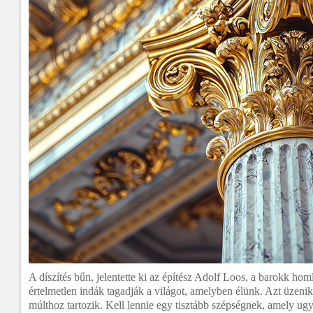
A díszítés bűn, jelentette ki az építész Adolf Loos, a barokk hom
értelmetlen indák tagadják a világot, amelyben élünk. Azt üzenik
múlthoz tartozik. Kell lennie egy tisztább szépségnek, amely ug