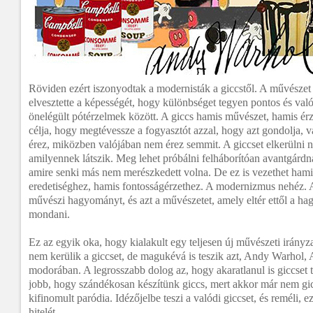
Röviden ezért iszonyodtak a modernisták a giccstől. A művészet 
elvesztette a képességét, hogy különbséget tegyen pontos és val
önelégült pótérzelmek között. A giccs hamis művészet, hamis ér
célja, hogy megtévessze a fogyasztót azzal, hogy azt gondolja, 
érez, miközben valójában nem érez semmit. A giccset elkerülni 
amilyennek látszik. Meg lehet próbálni felháborítóan avantgárdna
amire senki más nem merészkedett volna. De ez is vezethet ham
eredetiséghez, hamis fontosságérzethez. A modernizmus nehéz. A
művészi hagyományt, és azt a művészetet, amely eltér ettől a ha
mondani.
Ez az egyik oka, hogy kialakult egy teljesen új művészeti irán
nem kerülik a giccset, de magukévá is teszik azt, Andy Warhol, 
modorában. A legrosszabb dolog az, hogy akaratlanul is giccset
jobb, hogy szándékosan készítünk giccs, mert akkor már nem gi
kifinomult paródia. Idézőjelbe teszi a valódi giccset, és reméli,
hitelét.