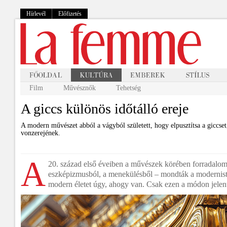
Hírlevél
Előfizetés
Film
Művésznők
Tehetség
A giccs különös időtálló ereje
A modern művészet abból a vágyból született, hogy elpusztítsa a giccset,
vonzerejének.
A
20. század első éveiben a művészek körében forradalom 
eszképizmusból, a menekülésből – mondták a modernist
modern életet úgy, ahogy van. Csak ezen a módon jelent