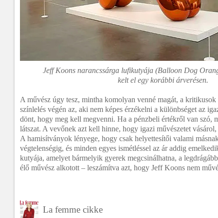
Jeff Koons narancssárga lufikutyája (Balloon Dog Orange
kelt el egy korábbi árverésen.
A művész úgy tesz, mintha komolyan venné magát, a kritikusok 
színlelés végén az, aki nem képes érzékelni a különbséget az iga
dönt, hogy meg kell megvenni. Ha a pénzbeli értékről van szó, m
látszat. A vevőnek azt kell hinne, hogy igazi művészetet vásárol
A hamisítványok lényege, hogy csak helyettesítői valami másnak
végtelenségig, és minden egyes ismétléssel az ár addig emelkedi
kutyája, amelyet bármelyik gyerek megcsinálhatna, a legdrágább
élő művész alkotott – leszámítva azt, hogy Jeff Koons nem művé
La femme cikke