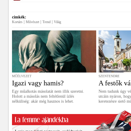
címkék:
|
|
|
Kortárs
Művészet
Trend
Világ
MŰÉLVEZET
SZENTENDRE
Igazi vagy hamis?
A festők vá
Egy műalkotás másolatát nem illik szeretni.
Nem tudunk úgy vé
Holott a másolás nem feltétlenül ízlés
utcáin nyáron, hog
nélküliség: akár még hasznos is lehet.
keretezésre siető m