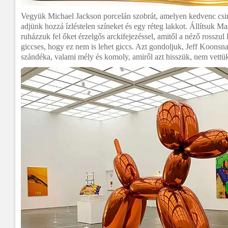
Vegyük Michael Jackson porcelán szobrát, amelyen kedvenc csim
adjünk hozzá ízléstelen színeket és egy réteg lakkot. Állítsuk 
ruházzuk fel őket érzelgős arckifejezéssel, amitől a néző rosszul
giccses, hogy ez nem is lehet giccs. Azt gondoljuk, Jeff Koonsn
szándéka, valami mély és komoly, amiről azt hisszük, nem vettük 