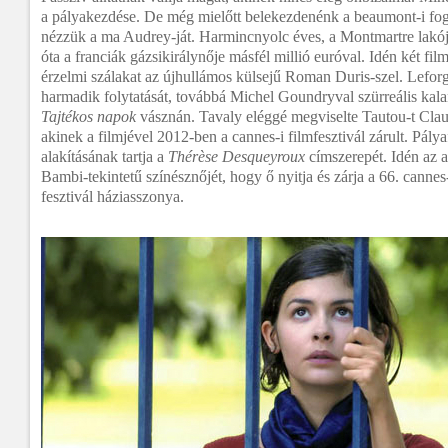
a pályakezdése. De még mielőtt belekezdenénk a beaumont-i fog
nézzük a ma Audrey-ját. Harmincnyolc éves, a Montmartre lakó
óta a franciák gázsikirálynője másfél millió euróval. Idén két fil
érzelmi szálakat az újhullámos külsejű Roman Duris-szel. Lefor
harmadik folytatását, továbbá Michel Goundryval szürreális ka
Tajtékos napok
vásznán. Tavaly eléggé megviselte Tautou-t Clau
akinek a filmjével 2012-ben a cannes-i filmfesztivál zárult. Pály
alakításának tartja a
Thérèse Desqueyroux
címszerepét. Idén az a 
Bambi-tekintetű színésznőjét, hogy ő nyitja és zárja a 66. cannes
fesztivál háziasszonya.