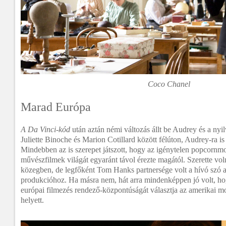
Coco Chanel
Marad Európa
A Da Vinci-kód
után aztán némi változás állt be Audrey és a nyi
Juliette Binoche és Marion Cotillard között félúton, Audrey-ra is
Mindebben az is szerepet játszott, hogy az igénytelen popcornmoz
művészfilmek világát egyaránt távol érezte magától. Szerette vo
közegben, de legfőként Tom Hanks partnersége volt a hívó szó 
produkcióhoz. Ha másra nem, hát arra mindenképpen jó volt, ho
európai filmezés rendező-központúságát választja az amerikai m
helyett.