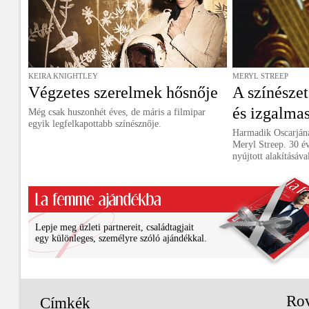
KEIRA KNIGHTLEY
MERYL STREEP
Végzetes szerelmek hősnője
A színészet
és izgalma
Még csak huszonhét éves, de máris a filmipar
egyik legfelkapottabb színésznője.
Harmadik Oscarjána
Meryl Streep. 30 é
nyújtott alakításáva
Lepje meg üzleti partnereit, családtagjait
egy különleges, személyre szóló ajándékkal.
Ro
Címkék