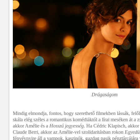
Drágaságom
Mindig elmondja, fontos, hogy szerethető filmekben lássák, felő
skála elég széles a romantikus komédiáktól a lírai meséken át a 
akkor Amélie és a
Hosszú jegyesség
. Ha Cédric Klapisch, akkor
Claude Berri, akkor az Amélie-vel szolidaritásban rokon
Egyedü
fényévnyire áll a vampok, kaszinók, gazdag pasik pénztárcájára v