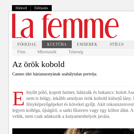
Hírlevél
Előfizetés
Film
Művésznők
Tehetség
Az örök kobold
Cannes idei háziasszonyának szabálytalan portréja.
E
lnyűtt póló, kopott farmer, hátizsák és bakancs: holott A
nem is hölgy, inkább amolyan örök kobold külsejű lány. F
fényképezőgépeket és köveket gyűjt. Akit rokonszenvesne
legyen kolléga, újságíró, a sarki fűszeres vagy egy kóbor állat. A
velük, nem csak adakozik a kutyamenhelyek javára.