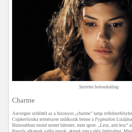
Szeretni bolondulásig
Charme
Auvergne szülöttét az a bizonyos „charme” tartja reflektorfény
Csipkerózsika természete találkozik benne a
Pygmalio
n Lizáján
Biztosabban mond nemet bármire, mint igent. „Lesz, ami lesz” ala
Passzív alkatnak vallja magát, akinek nincs elég önbizalma. Mi