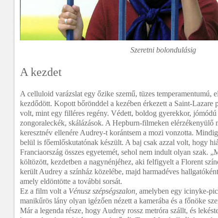
Szeretni bolondulásig
A kezdet
A celluloid varázslat egy őzike szemű, tüzes temperamentumú, elk
kezdődött. Kopott bőrönddel a kezében érkezett a Saint-Lazare 
volt, mint egy filléres regény. Védett, boldog gyerekkor, jómódú
zongoraleckék, skálázások. A Hepburn-filmeken elérzékenyülő m
keresztnév ellenére Audrey-t korántsem a mozi vonzotta. Mindig 
belül is főemlőskutatónak készült. A baj csak azzal volt, hogy h
Franciaország összes egyetemét, sehol nem indult olyan szak. 
költözött, kezdetben a nagynénjéhez, aki felfigyelt a Florent szí
került Audrey a színház közelébe, majd harmadéves hallgatóként
amely eldöntötte a további sorsát.
Ez a film volt a
Vénusz szépségszalon,
amelyben egy icinyke-pici
manikűrös lány olyan igézően nézett a kamerába és a főnöke sze
Már a legenda része, hogy Audrey rossz metróra szállt, és lekéste