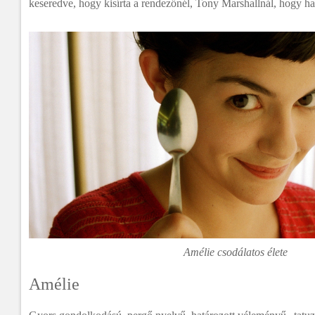
keseredve, hogy kisírta a rendezőnél, Tony Marshallnál, hogy h
Amélie csodálatos élete
Amélie