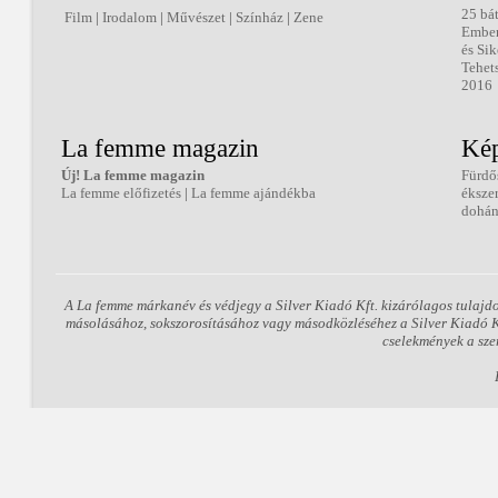
25 bá
Film
|
Irodalom
|
Művészet
|
Színház
|
Zene
Embe
és Sik
Tehet
2016
La femme magazin
Kép
Új! La femme magazin
Fürdő
La femme előfizetés
|
La femme ajándékba
éksze
dohán
A La femme márkanév és védjegy a Silver Kiadó Kft. kizárólagos tulajd
másolásához, sokszorosításához vagy másodközléséhez a Silver Kiadó Kft
cselekmények a sze