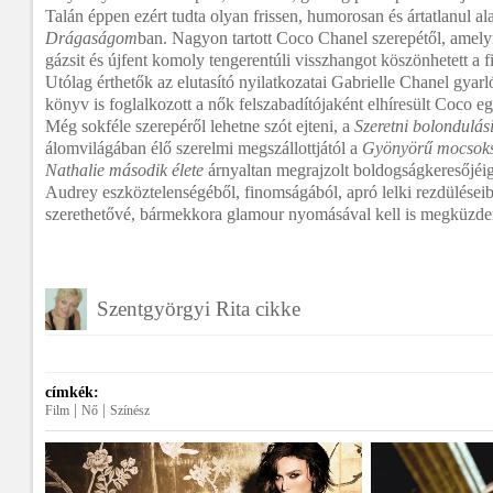
Talán éppen ezért tudta olyan frissen, humorosan és ártatlanul ala
Drágaságom
ban. Nagyon tartott Coco Chanel szerepétől, amelyn
gázsit és újfent komoly tengerentúli visszhangot köszönhetett a 
Utólag érthetők az elutasító nyilatkozatai Gabrielle Chanel gyarl
könyv is foglalkozott a nők felszabadítójaként elhíresült Coco e
Még sokféle szerepéről lehetne szót ejteni, a
Szeretni bolondulás
álomvilágában élő szerelmi megszállottjától a
Gyönyörű mocsok
Nathalie második élete
árnyaltan megrajzolt boldogságkeresőjéig
Audrey eszköztelenségéből, finomságából, apró lelki rezdüléseibő
szerethetővé, bármekkora glamour nyomásával kell is megküzde
Szentgyörgyi Rita cikke
címkék:
|
|
Film
Nő
Színész