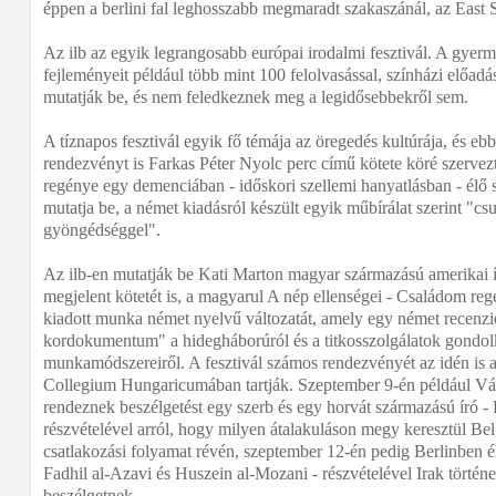
éppen a berlini fal leghosszabb megmaradt szakaszánál, az East 
Az ilb az egyik legrangosabb európai irodalmi fesztivál. A gyerme
fejleményeit például több mint 100 felolvasással, színházi előadá
mutatják be, és nem feledkeznek meg a legidősebbekről sem.
A tíznapos fesztivál egyik fő témája az öregedés kultúrája, és eb
rendezvényt is Farkas Péter Nyolc perc című kötete köré szervez
regénye egy demenciában - időskori szellemi hanyatlásban - élő s
mutatja be, a német kiadásról készült egyik műbírálat szerint "cs
gyöngédséggel".
Az ilb-en mutatják be Kati Marton magyar származású amerikai í
megjelent kötetét is, a magyarul A nép ellenségei - Családom r
kiadott munka német nyelvű változatát, amely egy német recenzi
kordokumentum" a hidegháborúról és a titkosszolgálatok gondo
munkamódszereiről. A fesztivál számos rendezvényét az idén is a 
Collegium Hungaricumában tartják. Szeptember 9-én például V
rendeznek beszélgetést egy szerb és egy horvát származású író 
részvételével arról, hogy milyen átalakuláson megy keresztül Be
csatlakozási folyamat révén, szeptember 12-én pedig Berlinben él
Fadhil al-Azavi és Huszein al-Mozani - részvételével Irak történ
beszélgetnek.