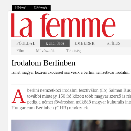
Hírlevél
Előfizetés
Film
Művésznők
Tehetség
Irodalom Berlinben
Ismét magyar közreműködéssel szervezik a berlini nemzetközi irodalmi f
A
berlini nemzetközi irodalmi fesztiválon (ilb) Salman Ru
további mintegy 150 író között több magyar szerző is r
pedig a német fővárosban működő magyar kulturális int
Hungaricum Berlinben (CHB) rendeznek.