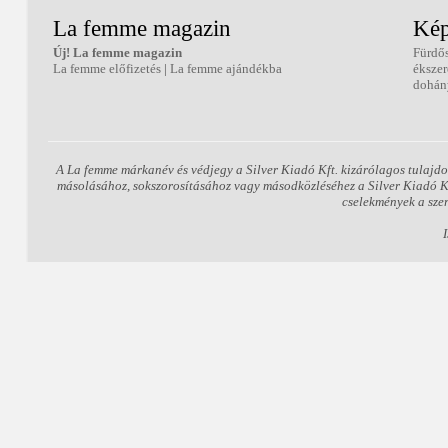
La femme magazin
Kép
Új! La femme magazin
Fürdő
La femme előfizetés
|
La femme ajándékba
éksze
dohán
A La femme márkanév és védjegy a Silver Kiadó Kft. kizárólagos tulajdo
másolásához, sokszorosításához vagy másodközléséhez a Silver Kiadó Kft.
cselekmények a sze