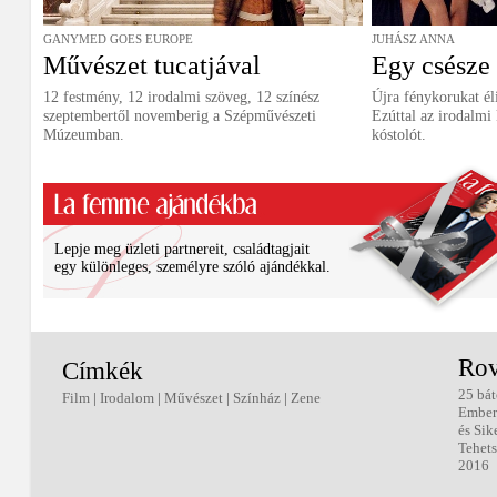
GANYMED GOES EUROPE
JUHÁSZ ANNA
Művészet tucatjával
Egy csésze
12 festmény, 12 irodalmi szöveg, 12 színész
Újra fénykorukat él
szeptembertől novemberig a Szépművészeti
Ezúttal az irodalmi
Múzeumban.
kóstolót.
Lepje meg üzleti partnereit, családtagjait
egy különleges, személyre szóló ajándékkal.
Rov
Címkék
25 bát
Film
|
Irodalom
|
Művészet
|
Színház
|
Zene
Ember
és Sik
Tehets
2016