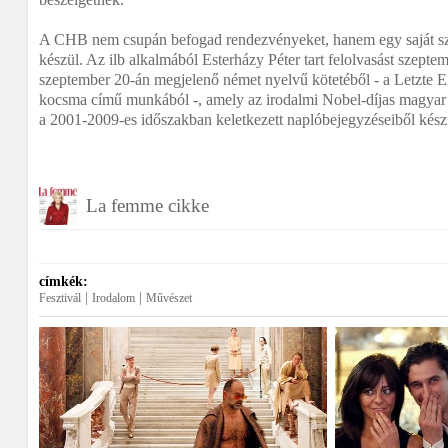
A CHB nem csupán befogad rendezvényeket, hanem egy saját sz
készül. Az ilb alkalmából Esterházy Péter tart felolvasást szept
szeptember 20-án megjelenő német nyelvű kötetéből - a Letzte E
kocsma című munkából -, amely az irodalmi Nobel-díjas magyar 
a 2001-2009-es időszakban keletkezett naplóbejegyzéseiből készít
La femme cikke
címkék:
|
|
Fesztivál
Irodalom
Művészet