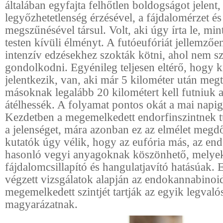
általában egyfajta felhőtlen boldogságot jelent,
legyőzhetetlenség érzésével, a fájdalomérzet és
megszűnésével társul. Volt, aki úgy írta le, min
testen kívüli élményt. A futóeufóriát jellemző
intenzív edzésekhez szokták kötni, ahol nem s
gondolkodni. Egyénileg teljesen eltérő, hogy k
jelentkezik, van, aki már 5 kilométer után megt
másoknak legalább 20 kilométert kell futniuk 
átélhessék. A folyamat pontos okát a mai napi
Kezdetben a megemelkedett endorfinszintnek tu
a jelenséget, mára azonban ez az elmélet megdő
kutatók úgy vélik, hogy az eufória más, az en
hasonló vegyi anyagoknak köszönhető, melyek
fájdalomcsillapító és hangulatjavító hatásúak.
végzett vizsgálatok alapján az endokannabinoid
megemelkedett szintjét tartják az egyik legval
magyarázatnak.