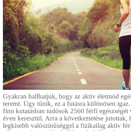
Gyakran hallhatjuk, hogy az aktív életmód egés
teremt. Úgy tűnik, ez a futásra különösen igaz
finn kutatásban tudósok 2560 férfi egészségét 
éven keresztül. Arra a következtetése jutottak,
legkisebb valószínűséggel a fizikailag aktív fér