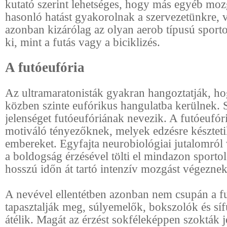
kutató szerint lehetséges, hogy más egyéb mo
hasonló hatást gyakorolnak a szervezetünkre, v
azonban kizárólag az olyan aerob típusú sporto
ki, mint a futás vagy a biciklizés.
A futóeufória
Az ultramaratonisták gyakran hangoztatják, ho
közben szinte eufórikus hangulatba kerülnek. S
jelenséget futóeufóriának nevezik. A futóeufór
motiváló tényezőknek, melyek edzésre készteti
embereket. Egyfajta neurobiológiai jutalomról
a boldogság érzésével tölti el mindazon sportol
hosszú időn át tartó intenzív mozgást végeznek
A nevével ellentétben azonban nem csupán a f
tapasztalják meg, súlyemelők, bokszolók és síf
átélik. Magát az érzést sokféleképpen szokták j