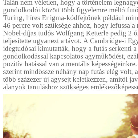
Talán nem véletlen, hogy a történelem legnag
gondolkodói között több figyelemre méltó futó
Turing, híres Enigma-kódfejtőnek például min
46 percre volt szüksége ahhoz, hogy lefussa a 
Nobel-díjas tudós Wolfgang Ketterle pedig 2 ór
teljesítette ugyanezt a távot. A Cambridge-i E
idegtudósai kimutatták, hogy a futás serkenti a
gondolkodással kapcsolatos agyműködést, ezál
pozitív hatással van a mentális képességeinkre
szerint mindössze néhány nap futás elég volt,
több százezer új agysejt keletkezzen, amitől javu
alanyok tanuláshoz szükséges emlékezőképess