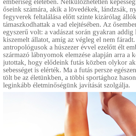
emberiség életében. Nélkülözhetetlen képesség
őseink számára, akik a lövedékek, lándzsák, n
fegyverek feltalálása előtt szinte kizárólag áll
támaszkodhattak a vad elejtésében. Az ősember
egyszerű volt: a vadászat során gyakran addig 
kiszemelt állatot, amíg az végleg el nem fáradt.
antropológusok a húszezer évvel ezelőtt élt em
származó lábnyomok elemzése alapján arra a k
jutottak, hogy elődeink futás közben olykor a
sebességet is elérték. Ma a futás persze egésze
tölt be az életünkben, a többi sportághoz hason
leginkább életminőségünk javítását szolgálja.