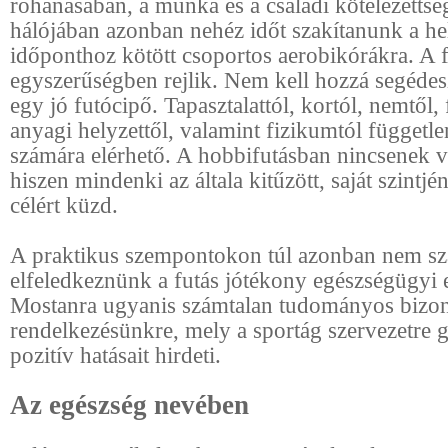
rohanásában, a munka és a családi kötelezettsé
hálójában azonban nehéz időt szakítanunk a he
időponthoz kötött csoportos aerobikórákra. A f
egyszerűségben rejlik. Nem kell hozzá segéde
egy jó futócipő. Tapasztalattól, kortól, nemtől, 
anyagi helyzettől, valamint fizikumtól függetl
számára elérhető. A hobbifutásban nincsenek v
hiszen mindenki az általa kitűzött, saját szintj
célért küzd.
A praktikus szempontokon túl azonban nem s
elfeledkeznünk a futás jótékony egészségügyi 
Mostanra ugyanis számtalan tudományos bizony
rendelkezésünkre, mely a sportág szervezetre 
pozitív hatásait hirdeti.
Az egészség nevében