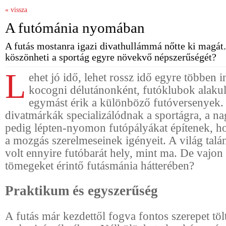
« vissza
A futómánia nyomában
A futás mostanra igazi divathullámmá nőtte ki magát
köszönheti a sportág egyre növekvő népszerűségét?
L
ehet jó idő, lehet rossz idő egyre többen 
kocogni délutánonként, futóklubok alakul
egymást érik a különböző futóversenyek.
divatmárkák specializálódnak a sportágra, a 
pedig lépten-nyomon futópályákat építenek, ho
a mozgás szerelmeseinek igényeit. A világ tal
volt ennyire futóbarát hely, mint ma. De vajon 
tömegeket érintő futásmánia hátterében?
Praktikum és egyszerűség
A futás már kezdettől fogva fontos szerepet töl