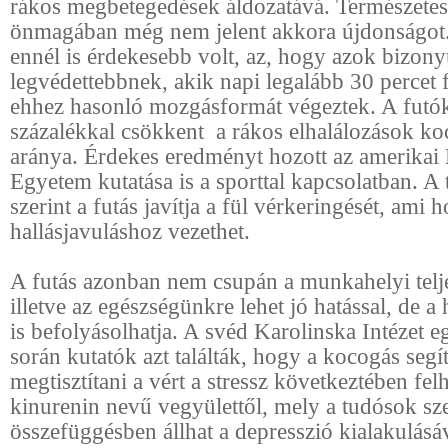
rákos megbetegedések áldozatává. Természetes
önmagában még nem jelent akkora újdonságot
ennél is érdekesebb volt, az, hogy azok bizony
legvédettebbnek, akik napi legalább 30 percet 
ehhez hasonló mozgásformát végeztek. A futó
százalékkal csökkent a rákos elhalálozások k
aránya. Érdekes eredményt hozott az amerikai
Egyetem kutatása is a sporttal kapcsolatban. A
szerint a futás javítja a fül vérkeringését, ami 
hallásjavuláshoz vezethet.
A futás azonban nem csupán a munkahelyi telj
illetve az egészségünkre lehet jó hatással, de a
is befolyásolhatja. A svéd Karolinska Intézet e
során kutatók azt találták, hogy a kocogás segí
megtisztítani a vért a stressz következtében fe
kinurenin nevű vegyülettől, mely a tudósok sze
összefüggésben állhat a depresszió kialakulásá