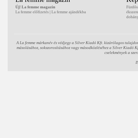
Új! La femme magazin
Fürdős
La femme előfizetés
|
La femme ajándékba
ékszer
dohány
A La femme márkanév és védjegy a Silver Kiadó Kft. kizárólagos tulajdo
másolásához, sokszorosításához vagy másodközléséhez a Silver Kiadó Kft.
cselekmények a szer
I