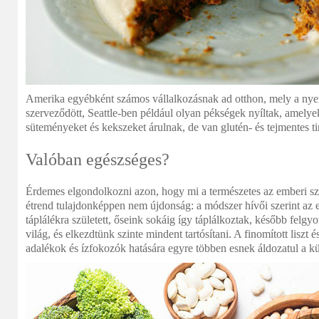
Amerika egyébként számos vállalkozásnak ad otthon, mely a ny
szerveződött, Seattle-ben például olyan pékségek nyíltak, amelye
süteményeket és kekszeket árulnak, de van glutén- és tejmentes t
Valóban egészséges?
Érdemes elgondolkozni azon, hogy mi a természetes az emberi s
étrend tulajdonképpen nem újdonság: a módszer hívői szerint az 
táplálékra született, őseink sokáig így táplálkoztak, később felgy
világ, és elkezdtünk szinte mindent tartósítani. A finomított liszt 
adalékok és ízfokozók hatására egyre többen esnek áldozatul a 