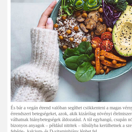
És bár a vegán étrend valóban segíthet csökkenteni a magas vérnyo
érrendszeri betegségeket, azok, akik kizárólag növényi élelmisz
válhatnak hiánybetegségek áldozatául. A túl egyhangú, csupán n
bizonyos anyagok – például nitritek – túlsúlyba kerülhetnek a s
fehérje-, kalcium- és D-vitaminhiány léphet fel.