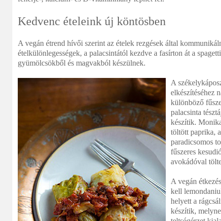
Kedvenc ételeink új köntösben
A vegán étrend hívői szerint az ételek rezgések által kommuniká
ételkülönlegességek, a palacsintától kezdve a fasírton át a spagett
gyümölcsökből és magvakból készülnek.
A székelykáposzt
elkészítéséhez 
különböző fűsze
palacsinta tészt
készítik. Monik
töltött paprika,
paradicsomos tor
fűszeres kesudió
avokádóval tölt
A vegán étkezés
kell lemondani
helyett a rágcsá
készítik, melyne
teltségérzet ki