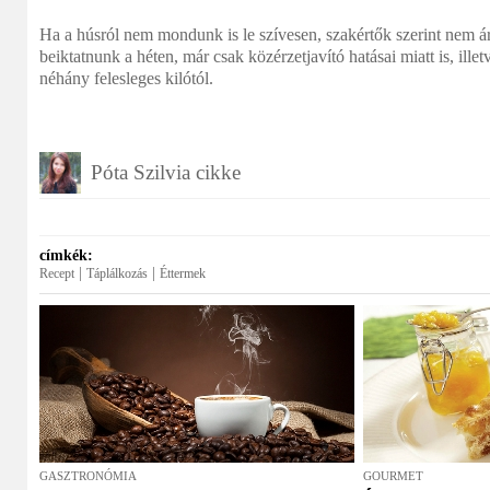
Ha a húsról nem mondunk is le szívesen, szakértők szerint nem á
beiktatnunk a héten, már csak közérzetjavító hatásai miatt is, il
néhány felesleges kilótól.
Póta Szilvia cikke
címkék:
|
|
Recept
Táplálkozás
Éttermek
GASZTRONÓMIA
GOURMET