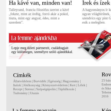
Ha kávé van, minden van!
Írek és ízek
Talleyrand, francia filozófus szerint a kávé
A hagyományos ír 
„fekete, mint az ördög, forró akár a pokol,
ugyan világhírűnek, 
tiszta, mint egy angyal, édes, mint a
szendvics egy pint G
szerelem”.
esik a melegben.
Lepje meg üzleti partnereit, családtagjait
egy különleges, személyre szóló ajándékkal.
Rov
Címkék
25 bát
Állatvédelem
|
Borvidék
|
Egészség
|
Hagyomány
|
Ember
Italok
|
Jótékonyság
|
Környezetvédelem
|
Kert
|
Lélek
|
és Sike
Recept
|
Stressz
|
Szépségápolás
|
Táplálkozás
|
Tehets
Tudomány
|
Utazás
2016
La femme magazin
Kép