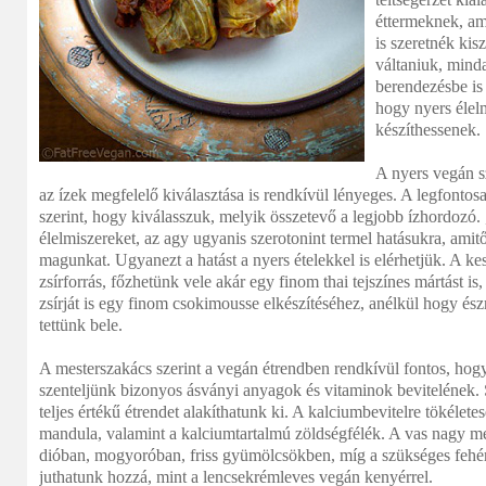
éttermeknek, am
is szeretnék kis
váltaniuk, minda
berendezésbe is 
hogy nyers élelm
készíthessenek.
A nyers vegán s
az ízek megfelelő kiválasztása is rendkívül lényeges. A legfont
szerint, hogy kiválasszuk, melyik összetevő a legjobb ízhordozó.
élelmiszereket, az agy ugyanis szerotonint termel hatásukra, ami
magunkat. Ugyanezt a hatást a nyers ételekkel is elérhetjük. A ke
zsírforrás, főzhetünk vele akár egy finom thai tejszínes mártást i
zsírját is egy finom csokimousse elkészítéséhez, anélkül hogy é
tettünk bele.
A mesterszakács szerint a vegán étrendben rendkívül fontos, hog
szenteljünk bizonyos ásványi anyagok és vitaminok bevitelének. S
teljes értékű étrendet alakíthatunk ki. A kalciumbevitelre tökéle
mandula, valamint a kalciumtartalmú zöldségfélék. A vas nagy m
dióban, mogyoróban, friss gyümölcsökben, míg a szükséges fehé
juthatunk hozzá, mint a lencsekrémleves vegán kenyérrel.