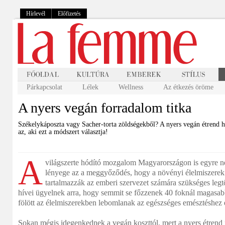
Hírlevél
Előfizetés
Párkapcsolat
Lélek
Wellness
Az étkezés öröme
A nyers vegán forradalom titka
Székelykáposzta vagy Sacher-torta zöldségekből? A nyers vegán étrend hí
az, aki ezt a módszert választja!
A
világszerte hódító mozgalom Magyarországon is egyre n
lényege az a meggyőződés, hogy a növényi élelmiszerek
tartalmazzák az emberi szervezet számára szükséges legtö
hívei ügyelnek arra, hogy semmit se főzzenek 40 foknál magasab
fölött az élelmiszerekben lebomlanak az egészséges emésztéshez
Sokan mégis idegenkednek a vegán koszttól, mert a nyers étrend 