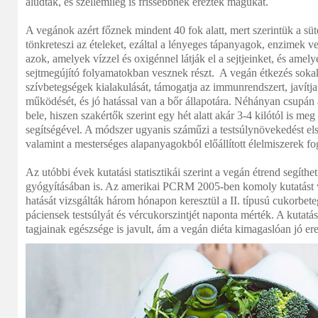
aludtak, és szellemileg is frissebbnek érezték magukat.
A vegánok azért főznek mindent 40 fok alatt, mert szerintük a sü
tönkreteszi az ételeket, ezáltal a lényeges tápanyagok, enzimek
azok, amelyek vízzel és oxigénnel látják el a sejtjeinket, és ame
sejtmegújító folyamatokban vesznek részt. A vegán étkezés soka
szívbetegségek kialakulását, támogatja az immunrendszert, javítj
működését, és jó hatással van a bőr állapotára. Néhányan csupán
bele, hiszen szakértők szerint egy hét alatt akár 3-4 kilótól is meg
segítségével. A módszer ugyanis száműzi a testsúlynövekedést els
valamint a mesterséges alapanyagokból előállított élelmiszerek fo
Az utóbbi évek kutatási statisztikái szerint a vegán étrend segíth
gyógyításában is. Az amerikai PCRM 2005-ben komoly kutatást v
hatását vizsgálták három hónapon keresztül a II. típusú cukorbet
páciensek testsúlyát és vércukorszintjét naponta mérték. A kutatás
tagjainak egészsége is javult, ám a vegán diéta kimagaslóan jó e