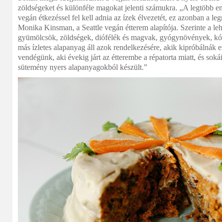
zöldségeket és különféle magokat jelenti számukra. „A legtöbb e
vegán étkezéssel fel kell adnia az ízek élvezetét, ez azonban a l
Monika Kinsman, a Seattle vegán étterem alapítója. Szerinte a l
gyümölcsök, zöldségek, diófélék és magvak, gyógynövények, kó
más ízletes alapanyag áll azok rendelkezésére, akik kipróbálnák e
vendégünk, aki évekig járt az étterembe a répatorta miatt, és soká
sütemény nyers alapanyagokból készült.”