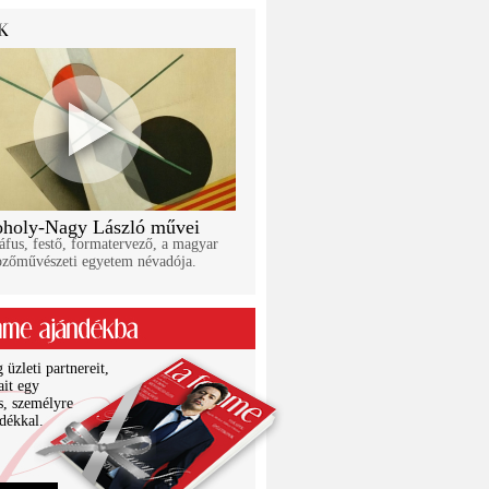
holy-Nagy László művei
áfus, festő, formatervező, a magyar
pzőművészeti egyetem névadója.
üzleti partnereit,
ait egy
s, személyre
ndékkal.