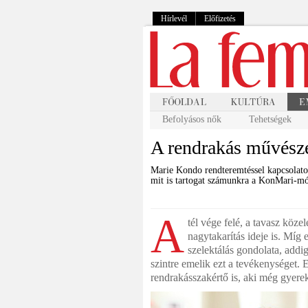
Hírlevél
Előfizetés
Befolyásos nők
Tehetségek
A rendrakás művész
Marie Kondo rendteremtéssel kapcsolatos
mit is tartogat számunkra a KonMari-m
A
tél vége felé, a tavasz köze
nagytakarítás ideje is. Míg e
szelektálás gondolata, addi
szintre emelik ezt a tevékenységet.
rendrakásszakértő is, aki még gyere