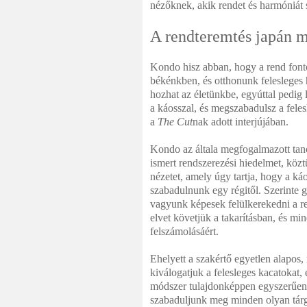
nézőknek, akik rendet és harmóniát 
A rendteremtés japán 
Kondo hisz abban, hogy a rend fontos
békénkben, és otthonunk felesleges h
hozhat az életünkbe, egyúttal pedig l
a káosszal, és megszabadulsz a feles
a
The Cut
nak adott interjújában.
Kondo az általa megfogalmazott ta
ismert rendszerezési hiedelmet, közt
nézetet, amely úgy tartja, hogy a ká
szabadulnunk egy régitől. Szerinte 
vagyunk képesek felülkerekedni a re
elvet követjük a takarításban, és mi
felszámolásáért.
Ehelyett a szakértő egyetlen alapos,
kiválogatjuk a felesleges kacatokat
módszer tulajdonképpen egyszerűen a
szabaduljunk meg minden olyan tár