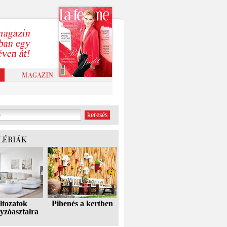
ltozatok
Pihenés a kertben
yzóasztalra