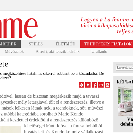
Művésznők
A férfi, aki tetszik nekünk
Uralkodó
ete
 megközelítése hatalmas sikerrel robbant be a köztudatba. De
ódszer?
ledtével, lassan de biztosan megérkezik majd a tavaszi
gyeseket mély letargiával tölt el a rendszerezés, illetve a
g mások lelkesen látnak neki a teendőknek, sőt, művészi
 Ez utóbbi kategóriába sorolható Marie Kondo
Vá
kként kezdett el érdeklődni a rendszerezés különböző
dohán
lehetőségei iránt. Idővel a furcsa hobbiból
hivatás lett, és Kondo komoly vállalkozást