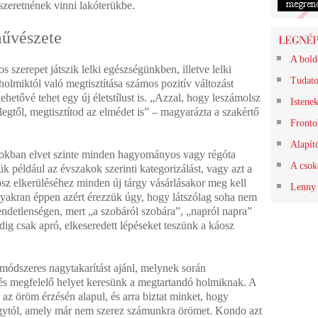
szeretnének vinni lakóterükbe.
művészete
A bold
 szerepet játszik lelki egészségünkben, illetve lelki
Tudato
olmiktól való megtisztítása számos pozitív változást
ehetővé tehet egy új életstílust is. „Azzal, hogy leszámolsz
Istene
legtől, megtisztítod az elmédet is” – magyarázta a szakértő
Frontok
Alapít
nokban elvet szinte minden hagyományos vagy régóta
A csok
ük például az évszakok szerinti kategorizálást, vagy azt a
osz elkerüléséhez minden új tárgy vásárlásakor meg kell
Lenny 
gyakran éppen azért érezzük úgy, hogy látszólag soha nem
ndetlenségen, mert „a szobáról szobára”, „napról napra”
ndig csak apró, elkeseredett lépéseket teszünk a káosz
 módszeres nagytakarítást ajánl, melynek során
, és megfelelő helyet keresünk a megtartandó holmiknak. A
z öröm érzésén alapul, és arra biztat minket, hogy
gytól, amely már nem szerez számunkra örömet. Kondo azt