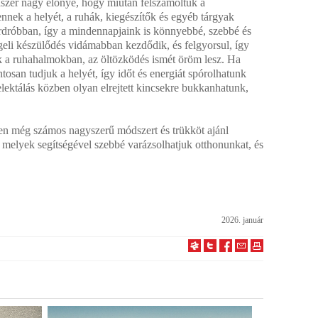
zer nagy előnye, hogy miután felszámoltuk a
nnek a helyét, a ruhák, kiegészítők és egyéb tárgyak
rdróbban, így a mindennapjaink is könnyebbé, szebbé és
eli készülődés vidámabban kezdődik, és felgyorsul, így
k a ruhahalmokban, az öltözködés ismét öröm lesz. Ha
osan tudjuk a helyét, így időt és energiát spórolhatunk
elektálás közben olyan elrejtett kincsekre bukkanhatunk,
n még számos nagyszerű módszert és trükköt ajánl
melyek segítségével szebbé varázsolhatjuk otthonunkat, és
2026. január