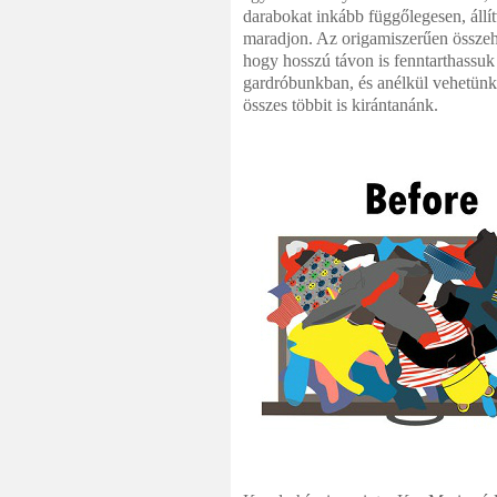
darabokat inkább függőlegesen, állít
maradjon. Az origamiszerűen összeha
hogy hosszú távon is fenntarthassuk 
gardróbunkban, és anélkül vehetünk 
összes többit is kirántanánk.