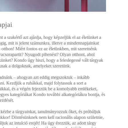
pjai
t a szakértő azt ajánlja, hogy képzeljük el az életünket a
gig, mit is jelent számunkra, illetve a mindennapjainkat
 otthon! Miért fontos ez az életünkben, mit szeretnénk
 vacsorapartit? Nyugodt pihenést? Olyan otthont, ahol
ünket? Kondo úgy hiszi, hogy a feleslegessé vált tárgyak
oknak a dolgoknak, amelyeket szeretünk.
ladnánk – ahogyan azt eddig megszoktuk – inkább
ni. Kezdjük a ruhákkal, majd folytassuk a sort a
ikkal, és a végén fejezzük be a komolyabb emlékeket,
egyes kategóriákat Kondo további alkategóriákra bontja, és
ezdését.
 kézbe a tárgyainkat, tanulmányozzuk őket, és próbáljuk
ükkor! Döntésünknek nem kell racionális alapon születnie,
juk az intuíció erejét! Ha úgy érezzük, az adott tárgy