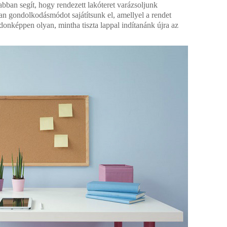
ban segít, hogy rendezett lakóteret varázsoljunk
an gondolkodásmódot sajátítsunk el, amellyel a rendet
jdonképpen olyan, mintha tiszta lappal indítanánk újra az