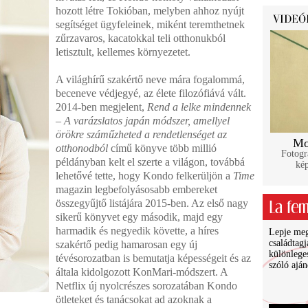
hozott létre Tokióban, melyben ahhoz nyújt
segítséget ügyfeleinek, miként teremthetnek
zűrzavaros, kacatokkal teli otthonukból
letisztult, kellemes környezetet.
A világhírű szakértő neve mára fogalommá,
beceneve védjegyé, az élete filozófiává vált.
2014-ben megjelent,
Rend a lelke mindennek
– A varázslatos japán módszer, amellyel
örökre száműzheted a rendetlenséget az
Mo
otthonodból
című könyve több millió
Fotogr
példányban kelt el szerte a világon, továbbá
ké
lehetővé tette, hogy Kondo felkerüljön a
Time
magazin legbefolyásosabb embereket
összegyűjtő listájára 2015-ben. Az első nagy
sikerű könyvet egy második, majd egy
harmadik és negyedik követte, a híres
Lepje meg 
családtagj
szakértő pedig hamarosan egy új
különlege
tévésorozatban is bemutatja képességeit és az
szóló ajá
általa kidolgozott KonMari-módszert. A
Netflix új nyolcrészes sorozatában Kondo
ötleteket és tanácsokat ad azoknak a