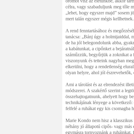
örömöt visz az életünkbe, akkor tar
célra, vagy szabaduljunk meg tőle m
„lehet, hogy egyszer majd” sosem jö
mert talán egyszer mégis kellhetnek.
A rend fenntartásához és megőrzéséh
tanácsa: „Bánj úgy a holmijaiddal, m
de ha jól belegondolunk abba, gyakr
a kabátunkat, a cipőnket a bejáratná
száműzzük, begyűrjük a zoknikat a 
viszonyunk és tetteink nagyban meg
elkerülni, hogy a rendetlenség elur
olyan helyre, ahol jól észrevehetők,
Ami a tárolást és az elrendezést ill
módszerei. A szakértő szerint a leg
összehajtogatnunk, ahelyett hogy be
technikájának lényege a következő: e
felfelé a ruhákat egy kis csomagba 
Marie Kondo nem hisz a klasszikus t
néhány jó állapotú cipős- vagy más 
egymásra tornyoznánk a ruháinkat, f