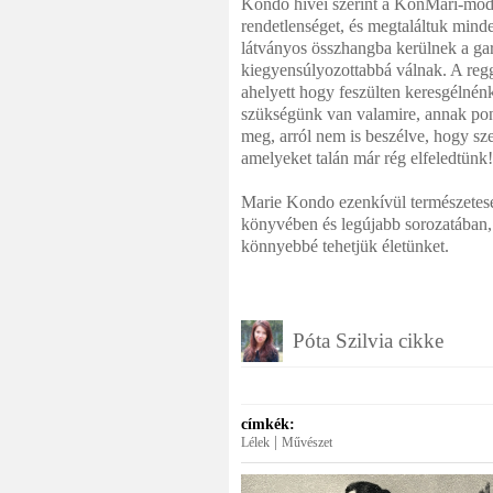
Kondo hívei szerint a KonMari-móds
rendetlenséget, és megtaláltuk minde
látványos összhangba kerülnek a ga
kiegyensúlyozottabbá válnak. A regg
ahelyett hogy feszülten keresgélnén
szükségünk van valamire, annak pont
meg, arról nem is beszélve, hogy sz
amelyeket talán már rég elfeledtünk!
Marie Kondo ezenkívül természetese
könyvében és legújabb sorozatában, 
könnyebbé tehetjük életünket.
Póta Szilvia cikke
címkék:
|
Lélek
Művészet