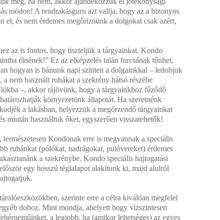
tsuk meg, ha nem, akkor ajándékozzuk el jótékonysági
ás módon! A rendrakásguru azt vallja, hogy az a bizonyos
n el, és nem érdemes megőriznünk a dolgokat csak azért,
ez az is fontos, hogy tiszteljük a tárgyainkat. Kondo
intha élnének!” Ez az elképzelés talán furcsának tűnhet,
an hogyan is bánunk napi szinten a dolgainkkal – ledobjuk
l, a nem használt ruhákat a szekrény hátsó részébe
fiókba –, akkor rájövünk, hogy a tárgyainkhoz fűződő
határozhatják környezetünk állapotát. Ha szeretnénk
alkodjék a lakásban, helyezzük a megőrzendő tárgyainkat
 és miután használtuk őket, egyszerűen visszatehetők!
eti, természetesen Kondonak erre is megvannak a speciális
több ruhánkat (pólókat, nadrágokat, pulóvereket) érdemes
akasztanánk a szekrénybe. Kondo speciális hajtogatási
lőször egy hosszú téglalapot alakítunk ki, majd alulról
hajtogatjuk.
árolóeszközökben, szerinte erre a célra kiválóan megfelel
egyéb doboz. Mint mondja, ahelyett hogy vízszintesen
ehérneműinket, a legjobb, ha (amikor lehetséges) az egyes