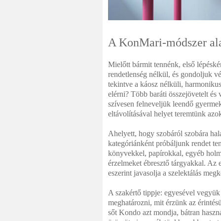
A KonMari-módszer ala
Mielőtt bármit tennénk, első lépéskén
rendetlenség nélkül, és gondoljuk vé
tekintve a káosz nélküli, harmonikus
elérni? Több baráti összejövetelt és
szívesen felneveljük leendő gyermek
eltávolításával helyet teremtünk az
Ahelyett, hogy szobáról szobára ha
kategóriánként próbáljunk rendet ten
könyvekkel, papírokkal, egyéb holm
érzelmeket ébresztő tárgyakkal. Az 
eszerint javasolja a szelektálás megk
A szakértő tippje: egyesével vegyük
meghatározni, mit érzünk az érintés
sőt Kondo azt mondja, bátran használ