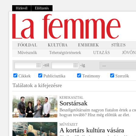
Hírlevél
Előfizetés
Művésznők
Tehetségtörténetek
UTAZÁS
JÖVŐNK
-tól
-ig
Cikkek
Publicisztika
Testimony
Szerzők
Találatok a
kifejezésre
KEREKASZTAL
Sorstársak
Beszélgetőtársaim nagyon fiatalon értek a cs
hogyan tovább? Hisz még előttük az élet.
MŰVÉSZET
A kortárs kultúra vására