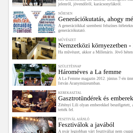
jelenről, jövendőről, karácsonyfákról.
NŐIESEN
Generációkutatás, ahogy mé
A generációkkal szembeni felszínes ítélete
generációkutató.
MŰVÉSZET
Nemzetközi környezetben -
Ha művészet, akkor a Millenáris. Jövő héten
SZÜLETÉSNAP
Hároméves a La femme
A La Femme magazin 2012. június 7-én ünnep
István Aranymúzeumban.
KEREKASZTAL
Gasztrotündérek és embere
Zétényi Lili olyan emberekkel beszélgetett, 
tették fel.
FESZTIVÁL AJÁNLÓ
Fesztiválok a javából
A nyár legjobban várt fesztiváljai nem csupá