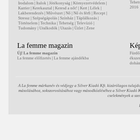
Tehet
Irodalom
|
Italok
|
Jótékonyság
|
Környezetvédelem
|
2016
Karrier
|
Kerekasztal
|
Keresd a nőt!
|
Kert
|
Lélek
|
Lakberendezés
|
Művészet
|
Nő
|
Nő és férfi
|
Recept
|
Stressz
|
Szépségápolás
|
Színház
|
Táplálkozás
|
Történelem
|
Technika
|
Tehetség
|
Televízió
|
Tudomány
|
Uralkodók
|
Utazás
|
Üzlet
|
Zene
La femme magazin
Kép
Új! La femme magazin
Fürdő
La femme előfizetés
|
La femme ajándékba
éksze
dohán
A La femme márkanév és védjegy a Silver Kiadó Kft. kizárólagos tulajd
másolásához, sokszorosításához vagy másodközléséhez a Silver Kiadó Kft
cselekmények a sze