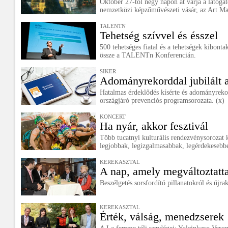
Október 27-től négy napon át várja a látogat
nemzetközi képzőművészeti vásár, az Art Ma
TALENTN
Tehetség szívvel és ésszel
500 tehetséges fiatal és a tehetségek kibonta
össze a TALENTn Konferencián.
SIKER
Adományrekorddal jubilált 
Hatalmas érdeklődés kísérte és adományrekor
országjáró prevenciós programsorozata. (x)
KONCERT
Ha nyár, akkor fesztivál
Több tucatnyi kulturális rendezvénysorozat k
legjobbak, legizgalmasabbak, legérdekesebbe
KEREKASZTAL
A nap, amely megváltoztatt
Beszélgetés sorsfordító pillanatokról és újra
KEREKASZTAL
Érték, válság, menedzserek