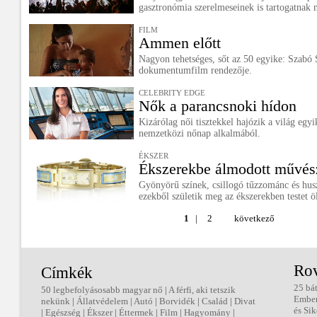
gasztronómia szerelmeseinek is tartogatnak
FILM
Ammen előtt
Nagyon tehetséges, sőt az 50 egyike: Szab
dokumentumfilm rendezője.
CELEBRITY EDGE
Nők a parancsnoki hídon
Kizárólag női tisztekkel hajózik a világ egy
nemzetközi nőnap alkalmából.
ÉKSZER
Ékszerekbe álmodott művés
Gyönyörű színek, csillogó tűzzománc és hus
ezekből születik meg az ékszerekben testet ö
1
|
2
következő
Ro
Címkék
25 bá
50 legbefolyásosabb magyar nő
|
A férfi, aki tetszik
Embe
nekünk
|
Állatvédelem
|
Autó
|
Borvidék
|
Család
|
Divat
és Sik
|
Egészség
|
Ékszer
|
Éttermek
|
Film
|
Hagyomány
|