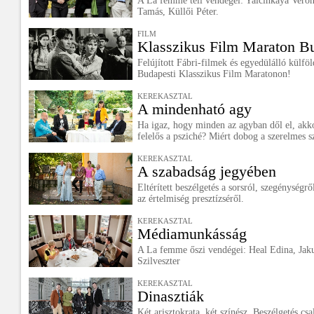
A La femme téli vendégei: Yalcinkaya Veron
Tamás, Küllői Péter.
FILM
Klasszikus Film Maraton B
Felújított Fábri-filmek és egyedülálló külföl
Budapesti Klasszikus Film Maratonon!
KEREKASZTAL
A mindenható agy
Ha igaz, hogy minden az agyban dől el, akko
felelős a psziché? Miért dobog a szerelmes 
KEREKASZTAL
A szabadság jegyében
Eltérített beszélgetés a sorsról, szegénységr
az értelmiség presztízséről.
KEREKASZTAL
Médiamunkásság
A La femme őszi vendégei: Heal Edina, Jak
Szilveszter
KEREKASZTAL
Dinasztiák
Két arisztokrata, két színész. Beszélgetés c