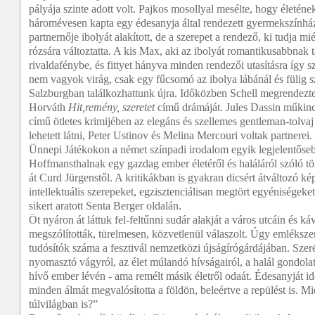
pályája szinte adott volt. Pajkos mosollyal mesélte, hogy életén
háromévesen kapta egy édesanyja által rendezett gyermekszínhá
partnernője ibolyát alakított, de a szerepet a rendező, ki tudja mié
rózsára változtatta. A kis Max, aki az ibolyát romantikusabbnak ta
rivaldafénybe, és fittyet hányva minden rendezői utasításra így
nem vagyok virág, csak egy fűcsomó az ibolya lábánál és fülig s
Salzburgban találkozhattunk újra. Időközben Schell megrende
Horváth
Hit,remény, szeretet
című drámáját. Jules Dassin műkinc
című ötletes krimijében az elegáns és szellemes gentleman-tolva
lehetett látni, Peter Ustinov és Melina Mercouri voltak partnerei
Ünnepi Játékokon a német színpadi irodalom egyik legjelentőseb
Hoffmansthalnak egy gazdag ember életéről és haláláról szóló tör
át Curd Jürgenstől. A kritikákban is gyakran dicsért átváltozó k
intellektuális szerepeket, egzisztenciálisan megtört egyéniségeket
sikert aratott Senta Berger oldalán.
Öt nyáron át láttuk fel-feltűnni sudár alakját a város utcáin és k
megszólították, türelmesen, közvetlenül válaszolt. Úgy emléksz
tudósítók száma a fesztivál nemzetközi újságírógárdájában. Szeré
nyomasztó vágyról, az élet múlandó hívságairól, a halál gondola
hívő ember lévén - ama remélt másik életről odaát. Édesanyját i
minden álmát megvalósította a földön, beleértve a repülést is. Mi
túlvilágban is?”