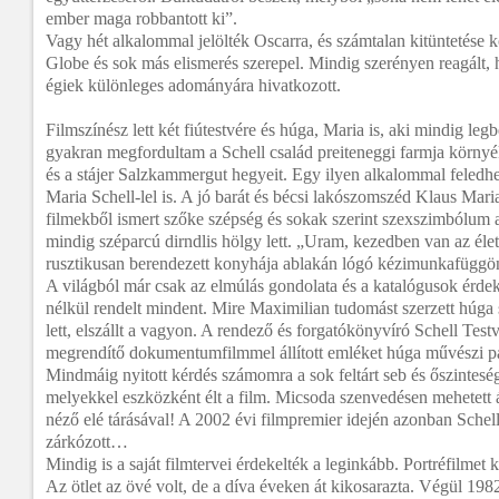
ember maga robbantott ki”.
Vagy hét alkalommal jelölték Oscarra, és számtalan kitüntetése
Globe és sok más elismerés szerepel. Mindig szerényen reagált, 
égiek különleges adományára hivatkozott.
Filmszínész lett két fiútestvére és húga, Maria is, aki mindig le
gyakran megfordultam a Schell család preiteneggi farmja környé
és a stájer Salzkammergut hegyeit. Egy ilyen alkalommal feledhet
Maria Schell-lel is. A jó barát és bécsi lakószomszéd Klaus Mari
filmekből ismert szőke szépség és sokak szerint szexszimbólum
mindig széparcú dirndlis hölgy lett. „Uram, kezedben van az élet
rusztikusan berendezett konyhája ablakán lógó kézimunkafüggö
A világból már csak az elmúlás gondolata és a katalógusok érdek
nélkül rendelt mindent. Mire Maximilian tudomást szerzett húga 
lett, elszállt a vagyon. A rendező és forgatókönyvíró Schell Te
megrendítő dokumentumfilmmel állított emléket húga művészi pá
Mindmáig nyitott kérdés számomra a sok feltárt seb és őszintesé
melyekkel eszközként élt a film. Micsoda szenvedésen mehetett 
néző elé tárásával! A 2002 évi filmpremier idején azonban Schel
zárkózott…
Mindig is a saját filmtervei érdekelték a leginkább. Portréfilmet k
Az ötlet az övé volt, de a díva éveken át kikosarazta. Végül 19