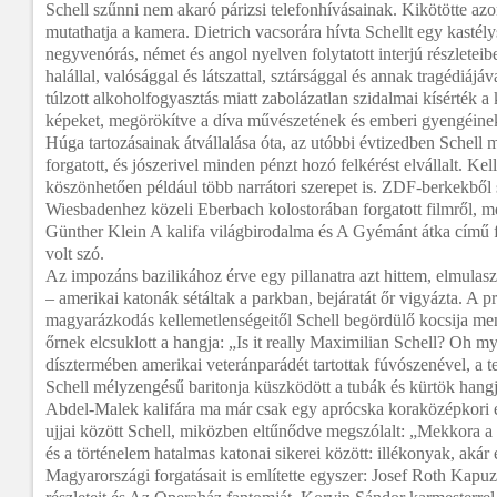
Schell szűnni nem akaró párizsi telefonhívásainak. Kikötötte a
mutathatja a kamera. Dietrich vacsorára hívta Schellt egy kastély
negyvenórás, német és angol nyelven folytatott interjú részleteib
halállal, valósággal és látszattal, sztársággal és annak tragédiájá
túlzott alkoholfogyasztás miatt zabolázatlan szidalmai kísérték a
képeket, megörökítve a díva művészetének és emberi gyengéinek 
Húga tartozásainak átvállalása óta, az utóbbi évtizedben Schell 
forgatott, és jószerivel minden pénzt hozó felkérést elvállalt. 
köszönhetően például több narrátori szerepet is. ZDF-berkekből
Wiesbadenhez közeli Eberbach kolostorában forgatott filmről, m
Günther Klein A kalifa világbirodalma és A Gyémánt átka című f
volt szó.
Az impozáns bazilikához érve egy pillanatra azt hittem, elmulaszt
– amerikai katonák sétáltak a parkban, bejáratát őr vigyázta. A pr
magyarázkodás kellemetlenségeitől Schell begördülő kocsija men
őrnek elcsuklott a hangja: „Is it really Maximilian Schell? Oh 
dísztermében amerikai veteránparádét tartottak fúvószenével, a
Schell mélyzengésű baritonja küszködött a tubák és kürtök hangj
Abdel-Malek kalifára ma már csak egy aprócska koraközépkori é
ujjai között Schell, miközben eltűnődve megszólalt: „Mekkora a
és a történelem hatalmas katonai sikerei között: illékonyak, akár 
Magyarországi forgatásait is említette egyszer: Josef Roth Kapu