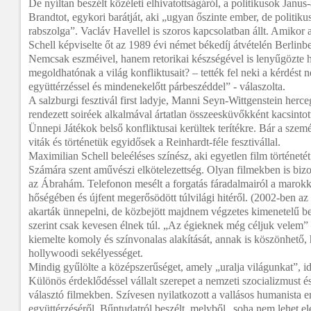
De nyíltan beszélt közéleti elhivatottságáról, a politikusok Janus-
Brandtot, egykori barátját, aki „ugyan őszinte ember, de politikus
rabszolga”. Vacláv Havellel is szoros kapcsolatban állt. Amikor 
Schell képviselte őt az 1989 évi német békedíj átvételén Berlinb
Nemcsak eszméivel, hanem retorikai készségével is lenyűgözte h
megoldhatónak a világ konfliktusait? – tették fel neki a kérdést 
együttérzéssel és mindenekelőtt párbeszéddel” - válaszolta.
A salzburgi fesztivál first ladyje, Manni Seyn-Wittgenstein her
rendezett soiréek alkalmával ártatlan összeesküvőkként kacsinto
Ünnepi Játékok belső konfliktusai kerültek terítékre. Bár a szem
viták és történetük egyidősek a Reinhardt-féle fesztivállal.
Maximilian Schell beleéléses színész, aki egyetlen film történetét
Számára szent aművészi elkötelezettség. Olyan filmekben is bizon
az Ábrahám. Telefonon mesélt a forgatás fáradalmairól a marok
hőségében és újfent megerősödött túlvilági hitéről. (2002-ben az
akarták ünnepelni, de közbejött majdnem végzetes kimenetelű be
szerint csak kevesen élnek túl. „Az égieknek még céljuk velem” –
kiemelte komoly és színvonalas alakítását, annak is köszönhető, 
hollywoodi sekélyességet.
Mindig gyűlölte a középszerűséget, amely „uralja világunkat”, i
Különös érdeklődéssel vállalt szerepet a nemzeti szocializmust és
választó filmekben. Szívesen nyilatkozott a vallásos humanista e
együttérzéséről. Bűntudatról beszélt, melyből „soha nem lehet elé