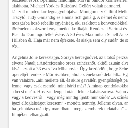
részleteit és Az Operaház fantomját, Korvin Sándor karmesterrel
alakította, Michael York és Raksányi Gellért voltak partnerei.
Játszott minden kor legnagyobbjaival Montgomery Clifttől Meli
Tracytől Judy Garlandig és Hanna Schigulláig. A német és nemcs
mozgásba hozó rebellis egyéniség, aki szakított a konvenciókka
történelem sokszor kényelmetlen kritikáját. Rendezett Sartre-t és
Placido Domingo felkérésére. A 80 éves Maximilian Schell Auszt
Hillsben él. Haja már nem éjfekete, és alakja sem oly sudár, de
régi.
Angelina Jolie keresztapja. Soraya hercegnővel, az utolsó perzsa 
elvette Natalija Andrejcsenko orosz színésznőt, akitől azután elv
kiválasztott a 33 éves Iva Mihanovic. Úgy kezdődött, hogy Schel
operettjét rendezte Mörbischben, ahol az énekesnő debütált... Eg
van valakire, „aki mellette áll, és akire gavalléri gyengédségét p
lenne, vagy csak esendő, mint bárki más? A minap gondolatokba
a bécsi utcán. Hosszan lengett utána fekete kabátszárnya. Vajon 
vagy a kedvesről – vagy még mindig újabb munkáról? „A színész
igazi elfoglaltságot keresem” - mondta nemrég. Jelleme olyan, a
ha „elmúlása után így maradhatna meg az emberek tudatában” – 
filmjében elhangzott.