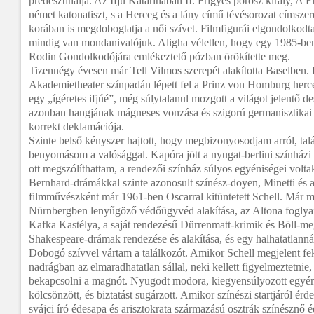
predesztinálja. Az Ifjú Katarinában II. Frigyes porosz király, A F
német katonatiszt, s a Herceg és a lány című tévésorozat címsze
korában is megdobogtatja a női szívet. Filmfigurái elgondolkodta
mindig van mondanivalójuk. Aligha véletlen, hogy egy 1985-ben
Rodin Gondolkodójára emlékeztető pózban örökítette meg.
Tizennégy évesen már Tell Vilmos szerepét alakította Baselben.
Akademietheater színpadán lépett fel a Prinz von Homburg herc
egy „ígéretes ifjúé”, még súlytalanul mozgott a világot jelentő d
azonban hangjának mágneses vonzása és szigorú germanisztikai 
korrekt deklamációja.
Szinte belső kényszer hajtott, hogy megbizonyosodjam arról, talá
benyomásom a valósággal. Kapóra jött a nyugat-berlini színházi t
ott megszólíthattam, a rendezői színház súlyos egyéniségei volt
Bernhard-drámákkal szinte azonosult színész-doyen, Minetti és 
filmművészként már 1961-ben Oscarral kitüntetett Schell. Már mö
Nürnbergben lenyűgöző védőügyvéd alakítása, az Altona foglyai
Kafka Kastélya, a saját rendezésű Dürrenmatt-krimik és Böll-me
Shakespeare-drámak rendezése és alakítása, és egy halhatatlanná
Dobogó szívvel vártam a találkozót. Amikor Schell megjelent fe
nadrágban az elmaradhatatlan sállal, neki kellett figyelmeztetnie,
bekapcsolni a magnót. Nyugodt modora, kiegyensúlyozott egyé
kölcsönzött, és biztatást sugárzott. Amikor színészi startjáról é
svájci író édesapa és arisztokrata származású osztrák színésznő