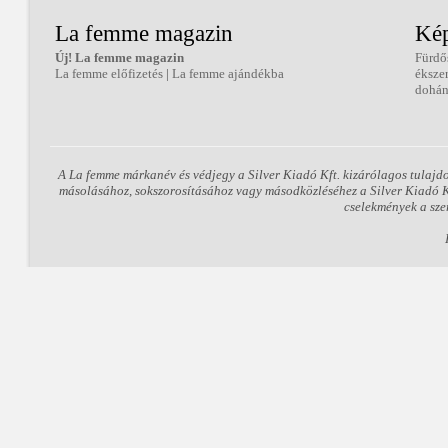
La femme magazin
Kép
Új! La femme magazin
Fürdő
La femme előfizetés
|
La femme ajándékba
éksze
dohán
A La femme márkanév és védjegy a Silver Kiadó Kft. kizárólagos tulajd
másolásához, sokszorosításához vagy másodközléséhez a Silver Kiadó Kft
cselekmények a sze