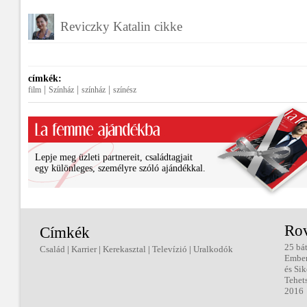
Reviczky Katalin cikke
címkék:
|
|
|
film
Színház
színház
színész
Lepje meg üzleti partnereit, családtagjait
egy különleges, személyre szóló ajándékkal.
Ro
Címkék
25 bá
Család
|
Karrier
|
Kerekasztal
|
Televízió
|
Uralkodók
Embe
és Sik
Tehet
2016