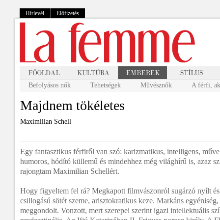
Hírlevél
Előfizetés
Befolyásos nők
Tehetségek
Művésznők
A férfi, a
Majdnem tökéletes
Maximilian Schell
Egy fantasztikus férfiről van szó: karizmatikus, intelligens, műve
humoros, hódító küllemű és mindehhez még világhírű is, azaz szi
rajongtam Maximilian Schellért.
Hogy figyeltem fel rá? Megkapott filmvászonról sugárzó nyílt és
csillogású sötét szeme, arisztokratikus keze. Markáns egyéniség
meggondolt. Vonzott, mert szerepei szerint igazi intellektuális sz